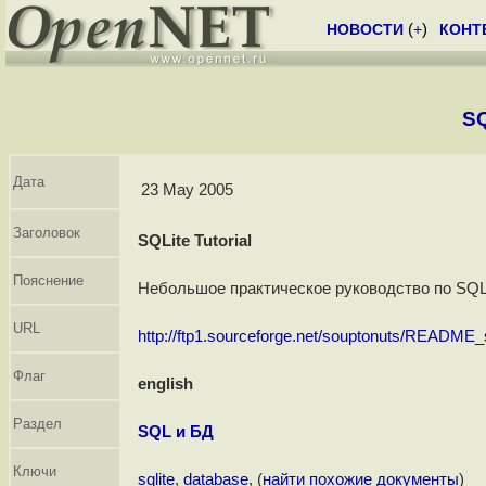
НОВОСТИ
(
+
)
КОНТ
SQ
Дата
23 May 2005
Заголовок
SQLite Tutorial
Пояснение
Небольшое практическое руководство по SQLi
URL
http://ftp1.sourceforge.net/souptonuts/README_sq
Флаг
english
Раздел
SQL и БД
Ключи
sqlite
,
database
, (
найти похожие документы
)