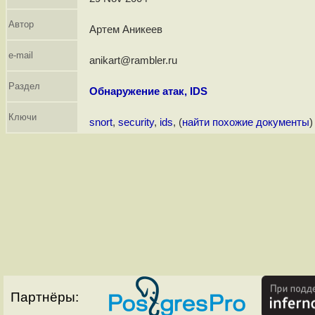
Автор
Артем Аникеев
e-mail
anikart@rambler.ru
Раздел
Обнаружение атак, IDS
Ключи
snort
,
security
,
ids
, (
найти похожие документы
)
Партнёры: