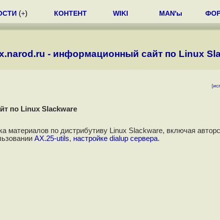
ОСТИ
(
+
)
КОНТЕНТ
WIKI
MAN'ы
ФО
x.narod.ru - информационный сайт по Linux Sl
[
ис
т по Linux Slackware
а материалов по дистрибутиву Linux Slackware, включая автор
ользовании
AX.25-utils
,
настройке dialup сервера
.