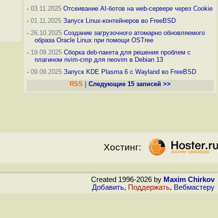
-
03.11.2025
Отсеивание AI-ботов на web-сервере через Cookie
-
01.11.2025
Запуск Linux-контейнеров во FreeBSD
-
26.10.2025
Создание загрузочного атомарно обновляемого
образа Oracle Linux при помощи OSTree
-
19.09.2025
Сборка deb-пакета для решения проблем с
плагином nvim-cmp для neovim в Debian 13
-
09.09.2025
Запуск KDE Plasma 6 с Wayland во FreeBSD
RSS
|
Следующие 15 записей >>
Хостинг:
Created 1996-2026 by
Maxim Chirkov
Добавить
,
Поддержать
,
Вебмастеру