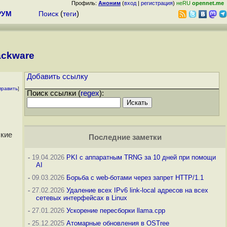
Профиль:
Аноним
(
вход
|
регистрация
)
неRU
opennet.me
РУМ
Поиск
(
теги
)
ackware
Добавить ссылку
править
]
Поиск ссылки (
regex
):
ские
Последние заметки
-
19.04.2026
PKI с аппаратным TRNG за 10 дней при помощи
AI
-
09.03.2026
Борьба с web-ботами через запрет HTTP/1.1
-
27.02.2026
Удаление всех IPv6 link-local адресов на всех
сетевых интерфейсах в Linux
-
27.01.2026
Ускорение пересборки llama.cpp
-
25.12.2025
Атомарные обновления в OSTree