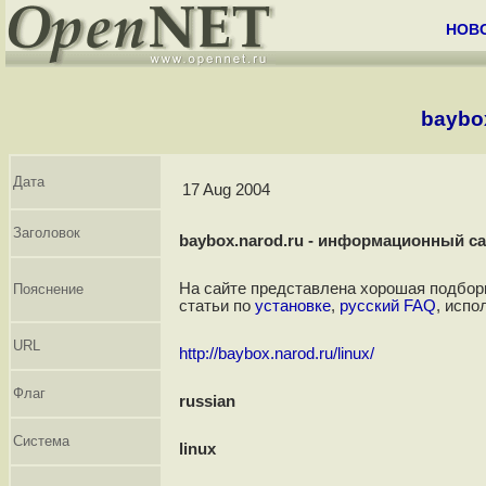
НОВ
baybo
Дата
17 Aug 2004
Заголовок
baybox.narod.ru - информационный сай
На сайте представлена хорошая подборк
Пояснение
статьи по
установке
,
русский FAQ
, исп
URL
http://baybox.narod.ru/linux/
Флаг
russian
Система
linux