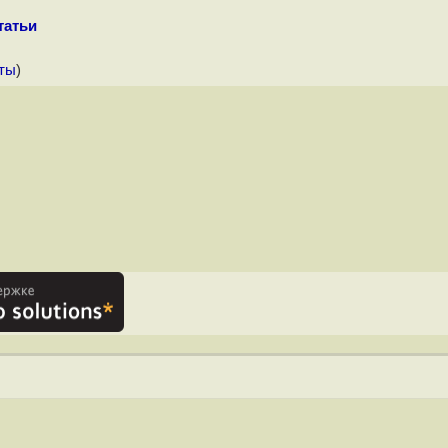
татьи
ты
)