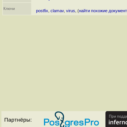
Ключи
postfix
,
clamav
,
virus
, (
найти похожие докумен
Партнёры: