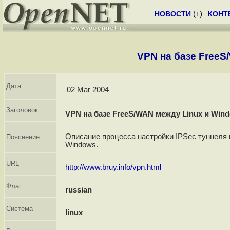
НОВОСТИ
(
+
)
КОНТ
VPN на базе FreeS
Дата
02 Mar 2004
Заголовок
VPN на базе FreeS/WAN между Linux и Win
Описание процесса настройки IPSec туннеля 
Пояснение
Windows.
URL
http://www.bruy.info/vpn.html
Флаг
russian
Система
linux