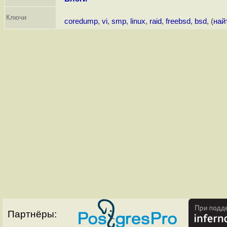
Ключи
coredump
,
vi
,
smp
,
linux
,
raid
,
freebsd
,
bsd
, (
най
Партнёры: