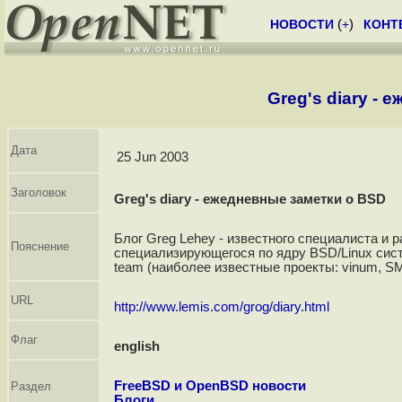
НОВОСТИ
(
+
)
КОНТ
Greg's diary -
Дата
25 Jun 2003
Заголовок
Greg's diary - ежедневные заметки о BSD
Блог Greg Lehey - известного специалиста и р
Пояснение
специализирующегося по ядру BSD/Linux сис
team (наиболее известные проекты: vinum, SMP
URL
http://www.lemis.com/grog/diary.html
Флаг
english
FreeBSD и OpenBSD новости
Раздел
Блоги