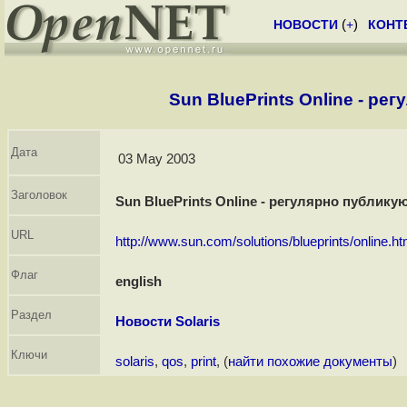
НОВОСТИ
(
+
)
КОНТ
Sun BluePrints Online - ре
Дата
03 May 2003
Заголовок
Sun BluePrints Online - регулярно публикую
URL
http://www.sun.com/solutions/blueprints/online.ht
Флаг
english
Раздел
Новости Solaris
Ключи
solaris
,
qos
,
print
, (
найти похожие документы
)