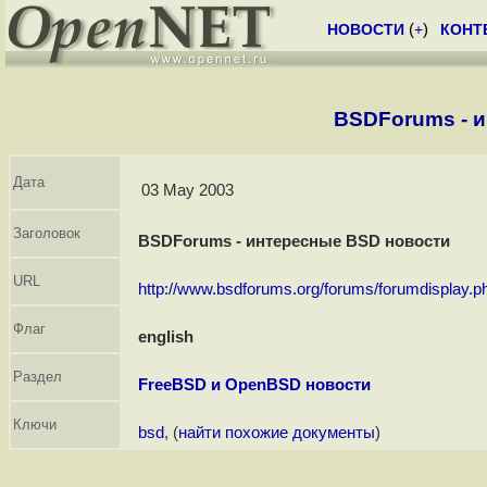
НОВОСТИ
(
+
)
КОНТ
BSDForums - 
Дата
03 May 2003
Заголовок
BSDForums - интересные BSD новости
URL
http://www.bsdforums.org/forums/forumdisplay.
Флаг
english
Раздел
FreeBSD и OpenBSD новости
Ключи
bsd
, (
найти похожие документы
)