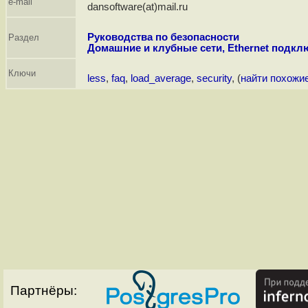
e-mail
dansoftware(at)mail.ru
Руководства по безопасности
Раздел
Домашние и клубные сети, Ethernet подкл
Ключи
less
,
faq
,
load_average
,
security
, (
найти похожи
Партнёры: