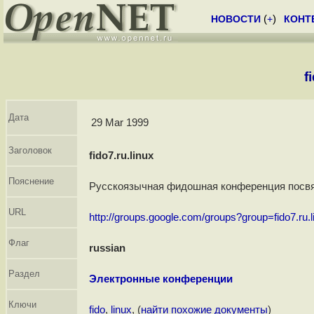
НОВОСТИ
(
+
)
КОНТ
f
Дата
29 Mar 1999
Заголовок
fido7.ru.linux
Пояснение
Русскоязычная фидошная конференция посвящ
URL
http://groups.google.com/groups?group=fido7.ru.l
Флаг
russian
Раздел
Электронные конференции
Ключи
fido
,
linux
, (
найти похожие документы
)