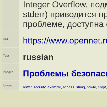
Integer Overflow, по
stderr) приводится 
проблеме, доступна 
https://www.opennet.r
URL
russian
Флаг
Проблемы безопас
Раздел
Ключи
buffer
,
security
,
example
,
access
,
string
,
howto
,
crypt