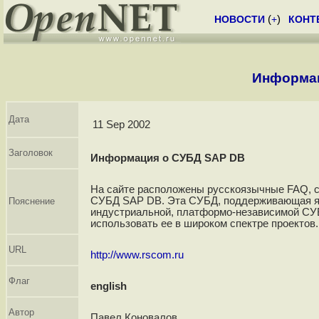
НОВОСТИ
(
+
)
КОНТ
Информац
Дата
11 Sep 2002
Заголовок
Информация о СУБД SAP DB
На сайте расположены русскоязычные FAQ, ст
СУБД SAP DB. Эта СУБД, поддерживающая я
Пояснение
индустриальной, платформо-независимой СУ
использовать ее в широком спектре проектов.
URL
http://www.rscom.ru
Флаг
english
Автор
Павел Коновалов