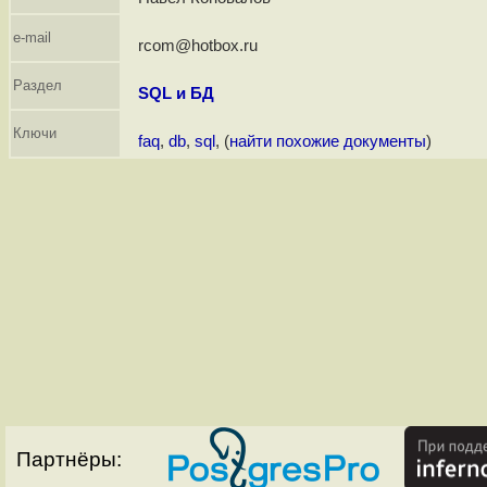
e-mail
rcom@hotbox.ru
Раздел
SQL и БД
Ключи
faq
,
db
,
sql
, (
найти похожие документы
)
Партнёры: