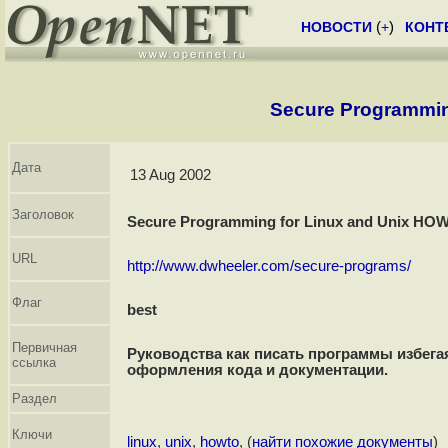
НОВОСТИ
(
+
)
КОНТ
Secure Programmin
Дата
13 Aug 2002
Заголовок
Secure Programming for Linux and Unix HO
URL
http://www.dwheeler.com/secure-programs/
Флаг
best
Первичная
Руководства как писать программы избегая
ссылка
оформления кода и документации.
Раздел
Ключи
linux
,
unix
,
howto
, (
найти похожие документы
)