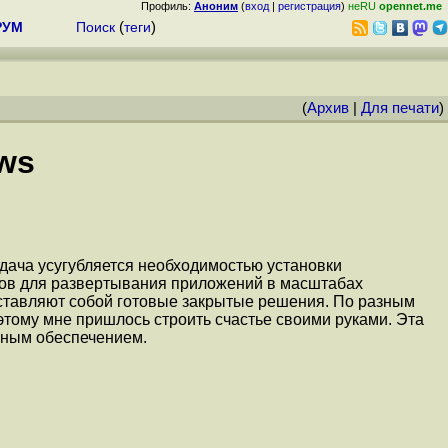
Профиль:
Аноним
(
вход
|
регистрация
)
неRU
opennet.me
РУМ
Поиск
(
теги
)
(
Архив
|
Для печати
)
ws
адача усугубляется необходимостью установки
тов для развертывания приложений в масштабах
дставляют собой готовые закрытые решения. По разным
этому мне пришлось строить счастье своими руками. Эта
мным обеспечением.