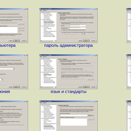
пьютера
пароль администратора
фония
язык и стандарты