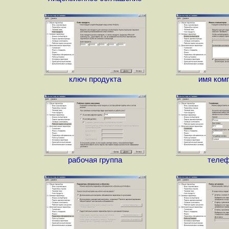
ключ продукта
имя ком
рабочая группа
теле