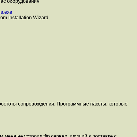
нас оборудования
us.exe
om Installation Wizard
ростоты сопровождения. Программные пакеты, которые
ем меня не устроил tftp сервер, идущий в поставке с