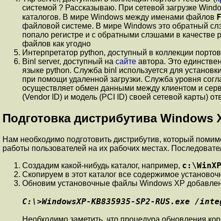
системой ? Рассказываю. При сетевой загрузке Wind
каталогов. В мире Windows между именами файлов
файловой системе. В мире Windows это обратный слэш 
попало регистре и с обратными слэшами в качестве 
файлов как угодно
Интерпретатор python, доступный в коллекции портов
Binl server, доступный на
сайте
автора. Это единствен
языке python. Служба binl используется для установк
при помощи удаленной загрузки. Служба уровня соглас
осуществляет обмен данными между клиентом и серве
(Vendor ID) и модель (PCI ID) своей сетевой карты) о
Подготовка дистрибутива Windows 
Нам необходимо подготовить дистрибутив, который помим
работы пользователей на их рабочих местах. Последовате
c:\WinX
Создадим какой-нибудь каталог, например,
Скопируем в этот каталог все содержимое установочн
Обновим установочные файлы Windows XP добавление
C:\>WindowsXP-KB835935-SP2-RUS.exe /inte
Необходимо заметить, что процедура обновления ко