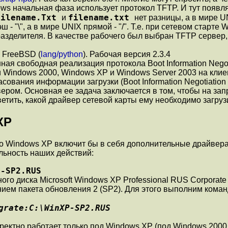
ows начальная фаза использует протокол TFTP. И тут появл
Filename.Txt
filename.txt
и
нет разницы, а в мире U
- "\", а в мире UNIX прямой - "/". Т.е. при сетевом старт
разделителя. В качестве рабочего был выбран TFTP серве
 FreeBSD (
lang/python
). Рабочая версия 2.3.4
ная свободная реализация протокола Boot Information Negoti
и Windows 2000, Windows XP и Windows Server 2003 на клие
ования информации загрузки (Boot Information Negotiation L
ром. Основная ее задача заключается в том, чтобы на зап
тветить, какой драйвер сетевой карты ему необходимо загруз
XP
о Windows XP включит бы в себя дополнительные драйвера
льность наших действий:
P-SP2.RUS
ого диска Microsoft Windows XP Professional RUS Corporate
м пакета обновления 2 (SP2). Для этого выполним коман
grate:C:\WinXP-SP2.RUS
рректно работает только под Windows XP (под Windows 200