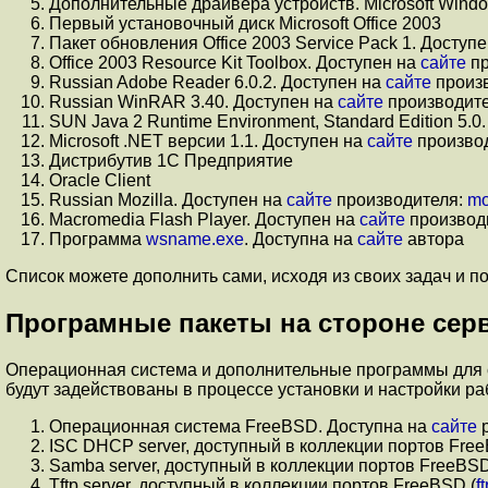
Дополнительные драйвера устройств. Microsoft Wind
Первый установочный диск Microsoft Office 2003
Пакет обновления Office 2003 Service Pack 1. Доступ
Office 2003 Resource Kit Toolbox. Доступен на
сайте
пр
Russian Adobe Reader 6.0.2. Доступен на
сайте
произ
Russian WinRAR 3.40. Доступен на
сайте
производит
SUN Java 2 Runtime Environment, Standard Edition 5.0
Microsoft .NET версии 1.1. Доступен на
сайте
произво
Дистрибутив 1С Предприятие
Oracle Client
Russian Mozilla. Доступен на
сайте
производителя:
mo
Macromedia Flash Player. Доступен на
сайте
производ
Программа
wsname.exe
. Доступна на
сайте
автора
Список можете дополнить сами, исходя из своих задач и п
Програмные пакеты на стороне сер
Операционная система и дополнительные программы для 
будут задействованы в процессе установки и настройки ра
Операционная система FreeBSD. Доступна на
сайте
р
ISC DHCP server, доступный в коллекции портов Free
Samba server, доступный в коллекции портов FreeBSD
Tftp server, доступный в коллекции портов FreeBSD (
f