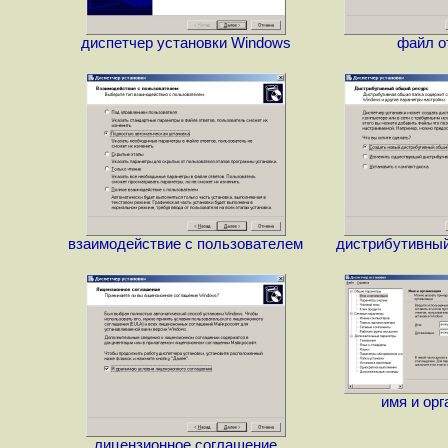
диспетчер установки Windows
файл о
взаимодействие с пользователем
дистрибутивный
имя и орг
лицензионное соглашение