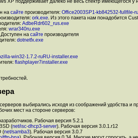
ows XP поддерживает далеко не весь спектр имеющегося у 
ен на
сайте
производителя:
Office2003SP1-kb842532-fullfile-r
оизводителя:
ork.exe
. Из этого пакета нам понадобится Cust
водителя:
AdbeRdr602_rus.exe
еля:
wrar340ru.exe
. Доступен на
сайте
производителя
дителя:
dotnetfx.exe
zilla-win32-1.7.2-ruRU-installer.exe
ителя:
flashplayer7installer.exe
отребностей.
вера
серверов выбирались исходя из соображений удобства и п
бочих мест на стороне серверов:
азработчиков. Рабочая версия 5.2.1
BSD (
net/isc-dhcp3-server
). Рабочая версия 3.0.1.r12
 (
net/samba3
). Рабочая версия 3.0.7
tp/tftp-hpa
). Рабочая версия 0.34. Многие могут спросить, а ч