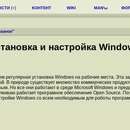
ОСТИ
(
+
)
КОНТЕНТ
WIKI
MAN'ы
ФО
азное
"
становка и настройка Windo
чем регулярная установка Windows на рабочие места. Эта з
кой. В природе существует множество коммерческих продук
ым. Но все они работают в среде Microsoft Windows и пре
служиваю работает програмное обеспечение Open Source. По
астройке Windows со всем необходимым для работы програ