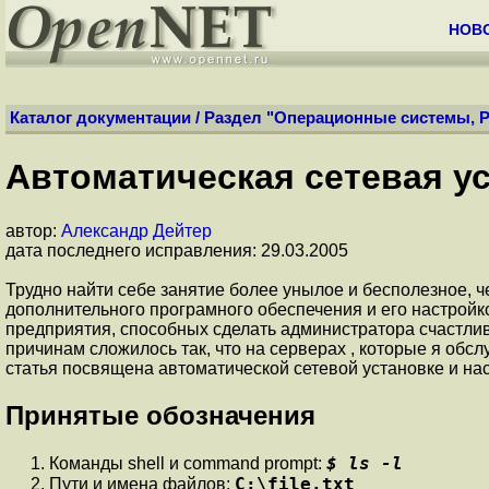
НОВ
Каталог документации
/ Раздел "
Операционные системы, Р
Автоматическая сетевая у
автор:
Александр Дейтер
дата последнего исправления: 29.03.2005
Трудно найти себе занятие более унылое и бесполезное, 
дополнительного програмного обеспечения и его настрой
предприятия, способных сделать администратора счастлив
причинам сложилось так, что на серверах , которые я об
статья посвящена автоматической сетевой установке и н
Принятые обозначения
$ ls -l
Команды shell и command prompt:
C:\file.txt
Пути и имена файлов: