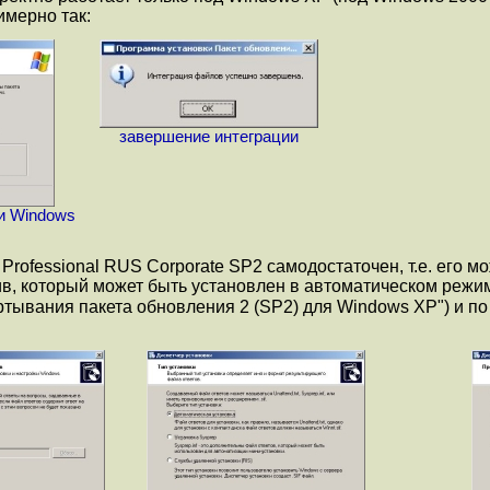
имерно так:
завершение интеграции
и Windows
ofessional RUS Corporate SP2 самодостаточен, т.е. его мо
ив, который может быть установлен в автоматическом режим
ртывания пакета обновления 2 (SP2) для Windows XP") и по