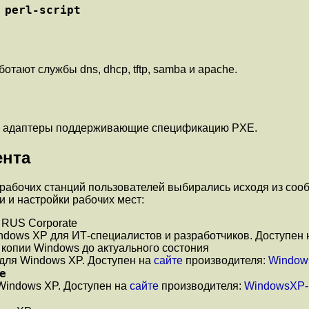
 perl-script
отают службы dns, dhcp, tftp, samba и apache.
ые адаптеры поддерживающие спецификацию PXE.
ента
рабочих станций пользователей выбирались исходя из со
и и настройки рабочих мест:
l RUS Corporate
indows XP для ИТ-специалистов и разработчиков. Доступен
копии Windows до актуального состония
 для Windows XP. Доступен на
сайте
производителя:
Window
e
Windows XP. Доступен на
сайте
производителя:
WindowsXP-