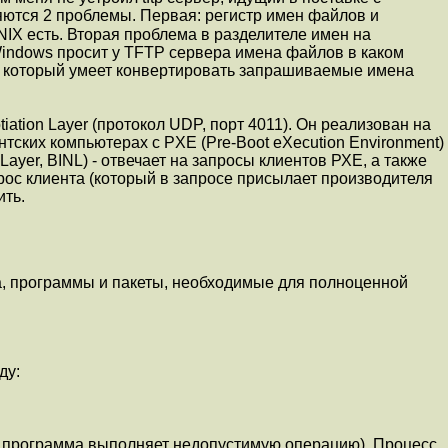
яются 2 проблемы. Первая: регистр имен файлов и
NIX есть. Вторая проблема в разделителе имен на
е Windows просит у TFTP сервера имена файлов в каком
р, который умеет конвертировать запрашиваемые имена
ation Layer (протокол UDP, порт 4011). Он реализован на
нтских компьютерах с PXE (Pre-Boot eXecution Environment)
ayer, BINL) - отвечает на запросы клиентов РХЕ, а также
рос клиента (который в запросе присылает производителя
ить.
, программы и пакеты, необходимые для полноценной
ду:
0 программа выполняет недопустимую операцию). Процесс