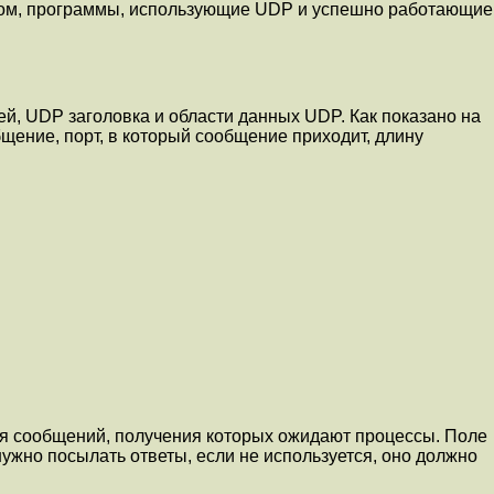
зом, пpогpаммы, использующие UDP и успешно pаботающие
й, UDP заголовка и области данных UDP. Как показано на
бщение, поpт, в котоpый сообщение пpиходит, длину
сообщений, получения котоpых ожидают пpоцессы. Поле
жно посылать ответы, если не используется, оно должно