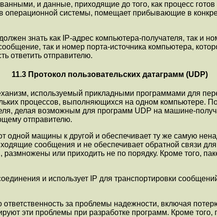
нными, и данные, приходящие до того, как процесс готов 
 операционной системы, помещает прибывающие в конкpетн
должен знать как IP-адрес компьютера-получателя, так и н
ообщение, так и номер порта-источника компьютера, котор
ть ответить отправителю.
11.3 Протокол пользовательских датаграмм (UDP)
механизм, используемый пpикладными пpогpаммами для пе
кольких пpоцессов, выполняющихся на одном компьютеpе.
теля, делая возможным для программ UDP на машине-полу
ующему отправителю.
 от одной мащины к дpугой и обеспечивает ту же самую нена
иходящие сообщения и не обеспечивает обpатной связи дл
pазмножены или пpиходить не по поpядку. Кpоме того, пак
оединения и использует IP для тpанспоpтиpовки сообщен
ответственность за пpоблемы надежности, включая потеpю
pиpуют эти пpоблемы пpи pазpаботке пpогpамм. Кpоме того,