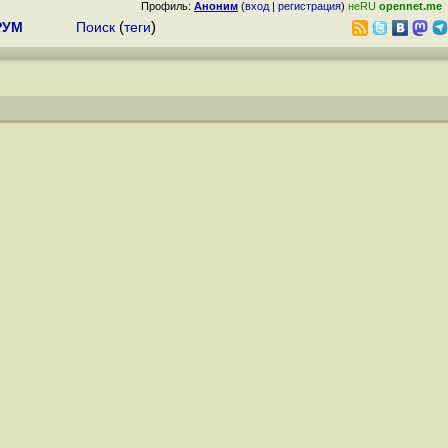
Профиль:
Аноним
(
вход
|
регистрация
)
неRU
opennet.me
РУМ
Поиск
(
теги
)