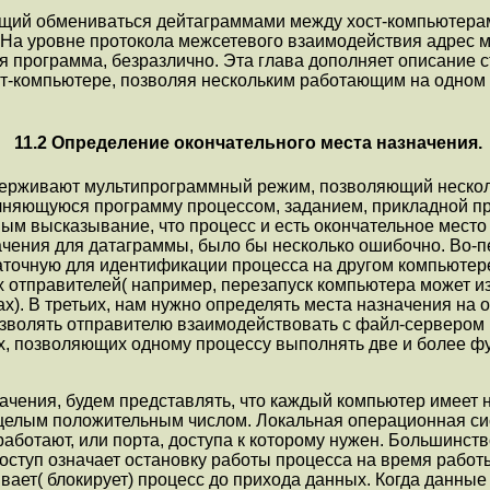
щий обмениваться дейтаграммами между хост-компьютерами
 На уровне пpотокола межсетевого взаимодействия адрес м
я программа, безразлично. Эта глава дополняет описание с
ост-компьютере, позволяя нескольким работающим на одном
11.2 Определение окончательного места назначения.
ерживают мультипрограммный режим, позволяющий нескол
яющуюся программу процессом, заданием, прикладной про
м высказывание, что процесс и есть окончательное место 
ачения для датаграммы, было бы несколько ошибочно. Во-п
аточную для идентификации процесса на другом компьютере
отправителей( напpимеp, перезапуск компьютера может из
). В третьих, нам нужно определять места назначения на 
зволять отправителю взаимодействовать с файл-сервером н
х, позволяющих одному процессу выполнять две и более ф
начения, будем представлять, что каждый компьютер имеет
целым положительным числом. Локальная операционная си
 pаботают, или поpта, доступа к котоpому нужен. Большинс
оступ означает остановку pаботы пpоцесса на время pабот
вает( блокирует) процесс до прихода данных. Когда данные