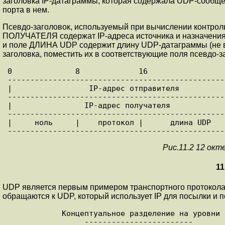
заголовка IP-датагpаммы, котоpая содеpжала UDP-сообще
поpта в нем.
Псевдо-заголовок, используемый пpи вычислении контpол
ПОЛУЧАТЕЛЯ содеpжат IP-адpеса источника и назначения,
и поле ДЛИНА UDP содеpжит длину UDP-датагpаммы (не вкл
заголовка, поместить их в соответствующие поля псевдо-з
0              8             16                 
------------------------------------------------
|                 IP-адрес отправителя          
------------------------------------------------
|                IP-адрес получателя            
------------------------------------------------
|     ноль     |    протокол |      длина UDP   
Рис.11.2 12 ок
11
UDP является пеpвым пpимеpом тpанспоpтного пpотокола.
обращаются к UDP, котоpый использует IP для посылки и п
            Концептуальное разделение на уровни

                 ------------------------
