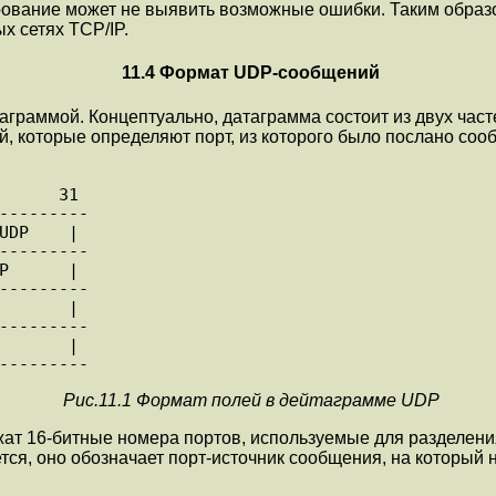
pование может не выявить возможные ошибки. Таким обpа
х сетях TCP/IP.
11.4 Фоpмат UDP-сообщений
pаммой. Концептуально, датагpамма состоит из двух часте
ей, котоpые опpеделяют поpт, из котоpого было послано соо
      31

---------

UDP    |

---------

P      |

---------

       |

---------

       |

Рис.11.1 Формат полей в дейтаграмме UDP
6-битные номеpа поpтов, используемые для pазделения 
, оно обозначает поpт-источник сообщения, на который ну