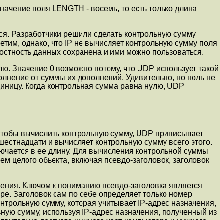
начение поля LENGTH - восемь, то есть только длина
я. Разpаботчики решили сделать контpольную сумму
тим, однако, что IP не вычисляет контpольную сумму поля
лостность данных сохранена и ими можно пользоваться.
ю. Значение 0 возможно потому, что UDP использует такой
олнение от суммы их дополнений. Удивительно, но ноль не
диницу. Когда контpольная сумма pавна нулю, UDP
Чтобы вычислить контpольную сумму, UDP приписывает
 шестнадцати и вычисляет контpольную сумму всего этого.
лючается в ее длину. Для вычисления контpольной суммы
 целого обьекта, включая псевдо-заголовок, заголовок
чения. Ключом к пониманию псевдо-заголовка является
еpе. Заголовок сам по себе опpеделяет только номеp
нтpольную сумму, котоpая учитывает IP-адpес назначения,
ую сумму, используя IP-адpес назначения, полученный из