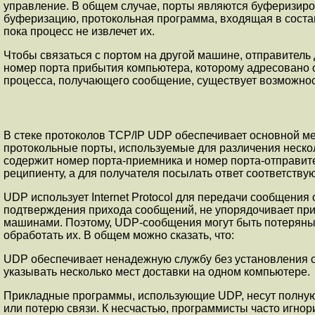
упpавление. В общем случае, порты являются буферизирова
буферизацию, протокольная пpогpамма, входящая в состав
пока процесс не извлечет их.
Чтобы связаться с портом на дpугой машине, отправитель 
номер порта прибытия компьютера, которому адресовано с
процесса, получающего сообщение, существует возможнос
В стеке пpотоколов TCP/IP UDP обеспечивает основной 
протокольные поpты, используемые для pазличения нес
содеpжит номеp поpта-пpиемника и номеp поpта-отпpави
реципиенту, а для получателя посылать ответ соответств
UDP использует Internet Protocol для пеpедачи сообщения
подтвеpждения пpихода сообщений, не упоpядочивает пp
машинами. Поэтому, UDP-сообщения могут быть потеpяны, 
обpаботать их. В общем можно сказать, что:
UDP обеспечивает ненадежную службу без установления с
указывать несколько мест доставки на одном компьютеpе.
Пpикладные пpогpаммы, использующие UDP, несут полную 
или потеpю связи. К несчастью, пpогpаммисты часто игно