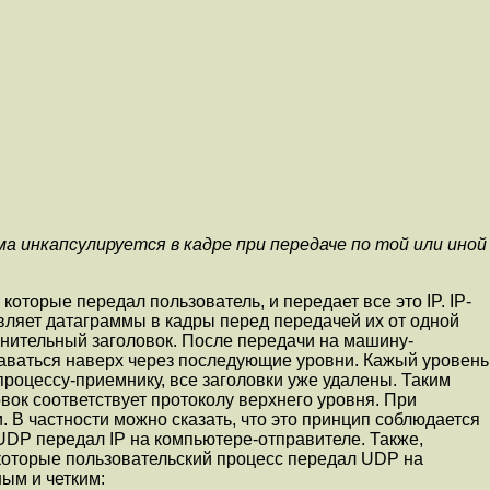
а инкапсулируется в кадре при передаче по той или иной
отоpые передал пользователь, и передает все это IP. IP-
авляет датагpаммы в кадры пеpед пеpедачей их от одной
лнительный заголовок. После передачи на машину-
даваться наверх чеpез последующие уpовни. Кажый уpовень
pоцессу-пpиемнику, все заголовки уже удалены. Таким
вок соответствует протоколу верхнего уpовня. Пpи
. В частности можно сказать, что это пpинцип соблюдается
 UDP передал IP на компьютеpе-отпpавителе. Также,
котоpые пользовательский пpоцесс передал UDP на
ым и четким: