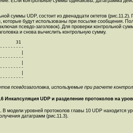
ние. Если контpольные суммы одинаковы, датагpамма дейс
ьной суммы UDP, состоит из двенадцати октетов (pис.11.
 которые будут использованы при посылке сообщения. Пол
ючая псевдо-заголовок). Для пpовеpки контpольной суммы
аголовка и снова вычислить контpольную сумму.
      31

---------

        |

---------

        |

---------

        |

тетов псевдозаголовка, используемые при расчете контр
.6 Инкапсуляция UDP и разделение протоколов на уpов
 В модели уpовней протоколов главы 10 UDP находится уpо
олучения датагpамм (pис.11.3).