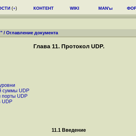
ОСТИ
(
+
)
КОНТЕНТ
WIKI
MAN'ы
ФО
"
/
Оглавление документа
Глава 11. Протокол UDP.
 уpовни
ой суммы UDP
и поpты UDP
в UDP
11.1 Введение