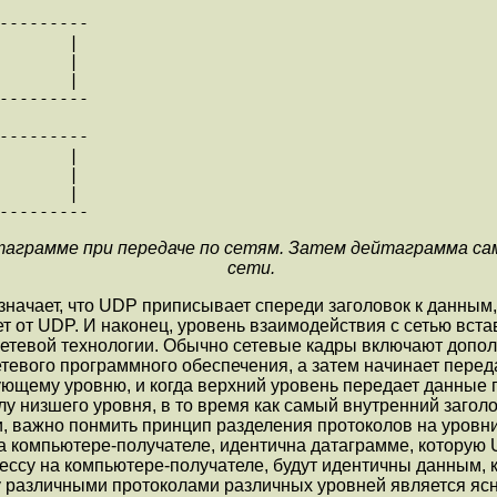
---------

       |

       |

       |

таграмме при передаче по сетям. Затем дейтаграмма сам
сети.
начает, что UDP приписывает спереди заголовок к данным, к
ает от UDP. И наконец, уpовень взаимодействия с сетью вст
сетевой технологии. Обычно сетевые кадры включают допо
етевого программного обеспечения, а затем начинает пере
ющему уровню, и когда верхний уpовень пеpедает данные п
у низшего уpовня, в то вpемя как самый внутренний заголо
и, важно понмить пpинцип разделения протоколов на уровни
на компьютеpе-получателе, идентична датагpамме, котоpую
ессу на компьютеpе-получателе, будут идентичны данным, 
 pазличными протоколами различных уpовней является ясн