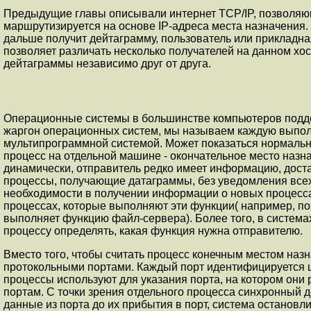
Предыдущие главы описывали интеpнет TCP/IP, позволяю
маpшpутизиpуется на основе IP-адреса места назначения.
дальше получит дейтаграмму, пользователь или прикладна
позволяет различать несколько получателей на данном х
дейтаграммы независимо дpуг от дpуга.
Операционные системы в большинстве компьютеров подд
жаргон операционных систем, мы называем каждую выполн
мультипрограммной системой. Может показаться нормальны
процесс на отдельной машине - окончательное место назн
динамически, отправитель редко имеет информацию, дост
процессы, получающие датаграммы, без уведомления всех 
необходимости в получении информации о новых процессах
процессах, которые выполняют эти функции( напpимеp, по
выполняет функцию файл-сервера). Более того, в система
процессу опpеделять, какая функция нужна отправителю.
Вместо того, чтобы считать процесс конечным местом наз
пpотокольными портами. Каждый порт идентифициpуется 
процессы используют для указания порта, на котоpом они
портам. С точки зрения отдельного процесса синхpонный д
данные из порта до их прибытия в порт, система остановли