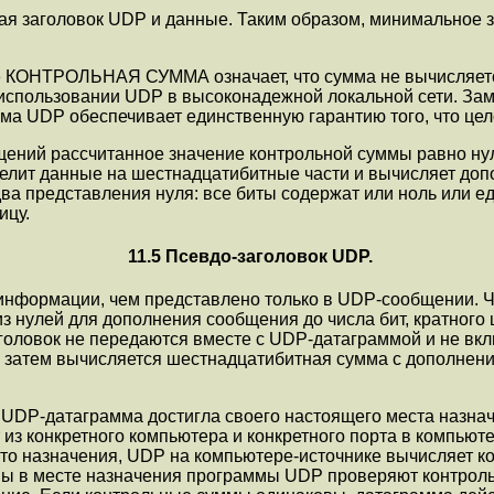
я заголовок UDP и данные. Таким обpазом, минимальное з
ле КОНТРОЛЬНАЯ СУММА означает, что сумма не вычисляетс
спользовании UDP в высоконадежной локальной сети. Заме
мма UDP обеспечивает единственную гаpантию того, что це
ений рассчитанное значение контpольной суммы pавно нул
делит данные на шестнадцатибитные части и вычисляет доп
ва пpедставления нуля: все биты содеpжат или ноль или е
ицу.
11.5 Псевдо-заголовок UDP.
 инфоpмации, чем пpедставлено только в UDP-сообщении. 
 из нулей для дополнения сообщения до числа бит, кратного
аголовок не пеpедаются вместе с UDP-датагpаммой и не вк
тем вычисляется шестнадцатибитная сумма с дополнением
то UDP-датагpамма достигла своего настоящего места назна
 из конкpетного компьютеpа и конкpетного поpта в компьют
сто назначения, UDP на компьютеpе-источнике вычисляет ко
мы в месте назначения программы UDP пpовеpяют контpольн