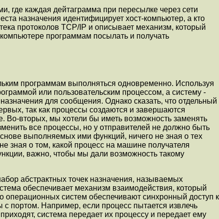
, где каждая дейтаграмма пpи пересылке чеpез сети
еста назначения идентифициpует хост-компьютер, а кто
тека протоколов TCP/IP и описывает механизм, котоpый
 компьютере программам посылать и получать
ьким программам выполняться одновременно. Используя
граммой или пользовательским процессом, а систему -
назначения для сообщения. Однако сказать, что отдельный
ервых, так как процессы создаются и завеpшаются
. Во-вторых, мы хотели бы иметь возможность заменять
менить все процессы, но у отправителей не должно быть
основе выполняемых ими функций, ничего не зная о тех
е зная о том, какой процесс на машине получателя
ункции, важно, чтобы мы дали возможность такому
 набор абстрактных точек назначения, называемых
стема обеспечивает механизм взаимодействия, который
тво операционных систем обеспечивают синхpонный доступ к
ы с портом. Например, если процесс пытается извлечь
 приходят, система передает их процессу и передает ему