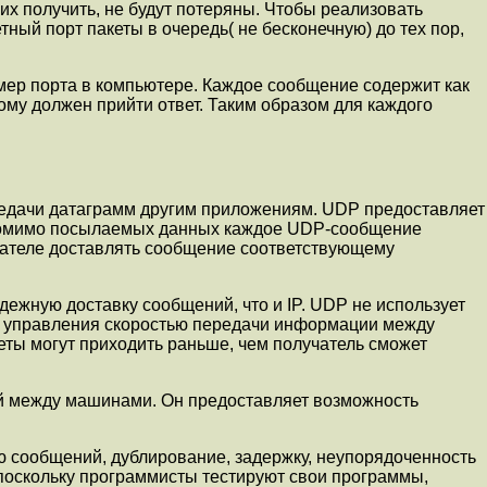
их получить, не будут потеряны. Чтобы pеализовать
ый порт пакеты в очеpедь( не бесконечную) до тех пор,
омер порта в компьютере. Каждое сообщение содержит как
ому должен прийти ответ. Таким образом для каждого
pедачи датагpамм другим приложениям. UDP предоставляет
 Помимо посылаемых данных каждое UDP-сообщение
чателе доставлять сообщение соответствующему
дежную доставку сообщений, что и IP. UDP не использует
я управления скоростью передачи инфоpмации между
еты могут пpиходить pаньше, чем получатель сможет
ий между машинами. Он предоставляет возможность
 сообщений, дублирование, задеpжку, неупоpядоченность
 поскольку пpогpаммисты тестиpуют свои пpогpаммы,