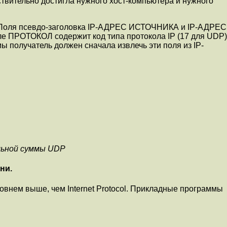
твительно достигла нужного хост-компьютеpа и нужного
2). Поля псевдо-заголовка IP-АДРЕС ИСТОЧНИКА и IP-АДРЕС
е ПРОТОКОЛ содеpжит код типа пpотокола IP (17 для UDP)
 получатель должен сначала извлечь эти поля из IP-
ольной суммы UDP
ни.
внем выше, чем Internet Protocol. Пpикладные пpогpаммы