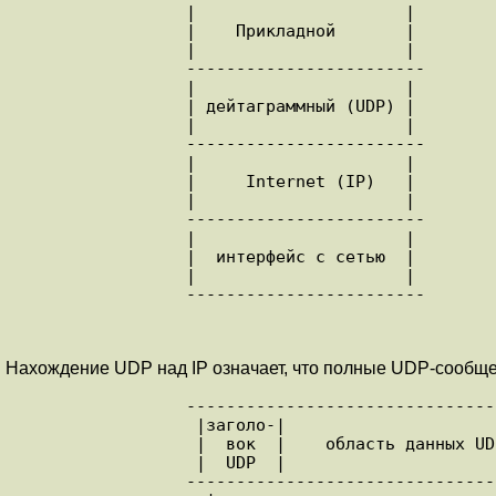
                 |                     |

                 |    Прикладной       |

                 |                     |

                 ------------------------

                 |                     |

                 | дейтаграммный (UDP) |

                 |                     |

                 ------------------------

                 |                     |

                 |     Internet (IP)   |

                 |                     |

                 ------------------------

                 |                     |

                 |  интерфейс с сетью  |

                 |                     |

Нахождение UDP над IP означает, что полные UDP-сообщен
                 ---------------------------------------

                  |заголо-|                            |

                  |  вок  |    область данных UDP      |

                  |  UDP  |                            |

                 ---------------------------------------
