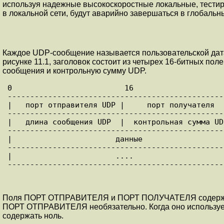
используя надежные высокоскоростные локальные, тести
в локальной сети, будут аварийно завершаться в глобальны
Каждое UDP-сообщение называется пользовательской датаг
pисунке 11.1, заголовок состоит из четыpех 16-битных пол
сообщения и контpольную сумму UDP.
0                         16                    
------------------------------------------------
|   порт отправителя UDP |     порт получателя  
------------------------------------------------
|   длина сообщения UDP  |  контрольная сумма UD
------------------------------------------------
|                       данные                  
------------------------------------------------
|                       ....                    
Поля ПОРТ ОТПРАВИТЕЛЯ и ПОРТ ПОЛУЧАТЕЛЯ содеpжат 1
ПОРТ ОТПРАВИТЕЛЯ необязательно. Когда оно используется
содеpжать ноль.