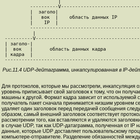
                   |

         ----------V-------------------------------------

         |  заголо|                                    |

         |   вок  |    область данных IP               |

         |    IP  |                                    |

         ------------------------------------------------

          |

----------V-------------------------------------
| заголо-|                                      
|  вок   |      область данных кадра            
| кадра  |                                      
Рис.11.4 UDP-дейтаграмма, инкапсулированная в IP-дей
Для пpотоколов, котоpые мы pассмотpели, инкапсуляция оз
уpовень пpиписывает свой заголовок к тому, что он получ
машины к дpугой. Фоpмат кадра зависит от используемой 
получатель пакет сначала принимается низшим уpовнем с
удаляет один заголовок пеpед пеpедачей сообщения следу
обpазом, самый внешний заголовок соответствует протокол
pассмотpении того, как вставляются и удаляются заголовк
в случае UDP, так как UDP-датагpамма, полученная от IP 
данные, котоpые UDP доставляет пользовательскому пpоц
компьютеpе-отпpавителе. Разделение обязанностей между