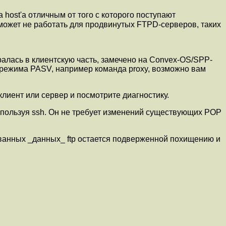
host'а отличным от того с которого поступают
но может не работать для продвинутых FTPD-серверов, таких
иралась в клиентскую часть, замечено на Convex-OS/SPP-
 режима PASV, например команда proxy, возможно вам
иент или сервер и посмотрите диагностику.
используя ssh. Он не требует изменений существующих POP
ванных _данных_ ftp остается подверженной похищению и