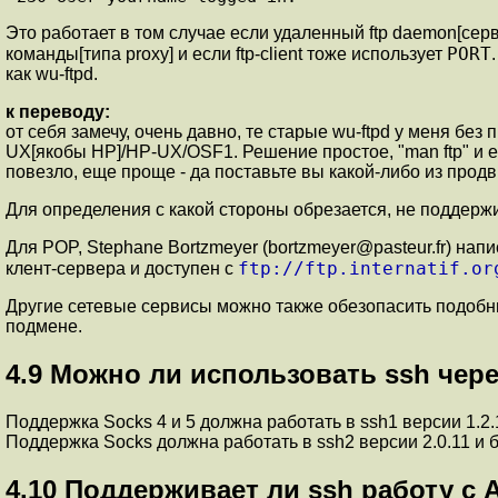
Это работает в том случае если удаленный ftp daemon[сер
PORT
команды[типа proxy] и если ftp-client тоже использует
как wu-ftpd.
к переводу:
от себя замечу, очень давно, те старые wu-ftpd у меня бе
UX[якобы HP]/HP-UX/OSF1. Решение простое, "man ftp" и
повезло, еще проще - да поставьте вы какой-либо из продв
Для определения с какой стороны обрезается, не поддерж
Для POP, Stephane Bortzmeyer (bortzmeyer@pasteur.fr) н
ftp://ftp.internatif.or
клент-сервера и доступен с
Другие сетевые сервисы можно также обезопасить подобн
подмене.
4.9
Можно ли использовать ssh через
Поддержка Socks 4 и 5 должна работать в ssh1 версии 1.2.
Поддержка Socks должна работать в ssh2 версии 2.0.11 и 
4.10
Поддерживает ли ssh работу с 