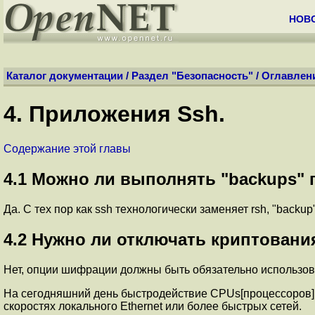
НОВ
Каталог документации
/
Раздел "Безопасность"
/
Оглавлен
4.
Приложения Ssh.
Содержание этой главы
4.1
Можно ли выполнять "backups" 
Да. С тех пор как ssh технологически заменяет rsh, "backu
4.2
Нужно ли отключать криптовани
Нет, опции шифрации должны быть обязательно использова
На сегодняшний день быстродействие CPUs[процессоров] 
скоростях локального Ethernet или более быстрых сетей.