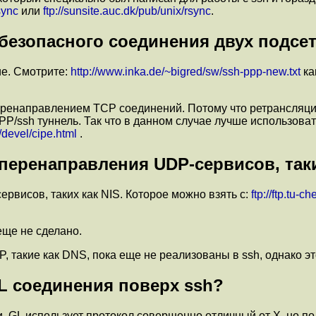
sync
или
ftp://sunsite.auc.dk/pub/unix/rsync
.
езопасного соединения двух подсете
ие. Смотрите:
http://www.inka.de/~bigred/sw/ssh-ppp-new.txt
ка
ренаправлением TCP соединений. Потому что ретрансляция
P/ssh туннель. Так что в данном случае лучше использоват
/devel/cipe.html
.
перенаправления UDP-сервисов, таки
рвисов, таких как NIS. Которое можно взять с:
ftp://ftp.tu-
еще не сделано.
 такие как DNS, пока еще не реализованы в ssh, однако э
L соединения поверх ssh?
 GL использует протокол совершенно отличный от X, но по