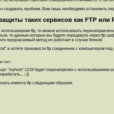
ен создавать проблем. Вам лишь необходимо установить п
защиты таких сервисов как FTP или
 использовании ftp, то можно использовать перенаправлени
тым, те данные которые вы будете передавать через ftp шиф
то предлагаемый метод не работает в случае firewall.
" и хотите произвести ftp соединение с компьютером под и
erver
порт "myhost":1234 будет перенапрвлен с использованием шир
работать... ;-)]
ускать клиента ftp следующим образом: