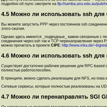
подробно об rsync смотрите на
ftp://samba.anu.edu.au/pub/r
4.5
Можно ли использовать ssh для б
Вы можете запустить PPP через постоянное ssh соединен
этого сжатия.
Однако здесь имеются _подводные_ камни связанные с пе
соединения через ssh так и TCP перенаправления через PP
можно прочитать в проекте
CIPE
:
http://www.inka.de/~bigred
4.6
Можно ли использовать ssh для 
Существует достаточно рабочее решение для RPC-based се
полностью работоспособен.
В принципе, можно сделать реализацию для NFS, но пока 
Сетевые сервисы, которые полностью реализованы на UDP,
4.7
Можно ли перенаправлять SGI G
Он совершено не подходит технологически для реализации.