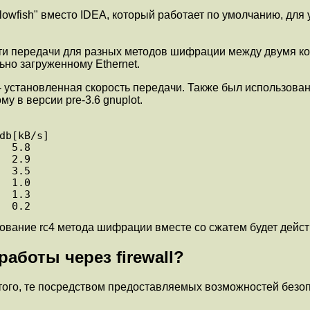
owfish" вместо IDEA, который работает по умолчанию, для 
и передачи для разных методов шифрации между двумя ко
ьно загруженному Ethernet.
 - установленная скорость передачи. Также был использован
у в версии pre-3.6 gnuplot.
db[kB/s]

 5.8

 2.9

 3.5

 1.0

 1.3

  0.2
зование rc4 метода шифрации вместе со сжатем будет дейст
аботы через firewall?
того, те посредством предоставляемых возможностей безо