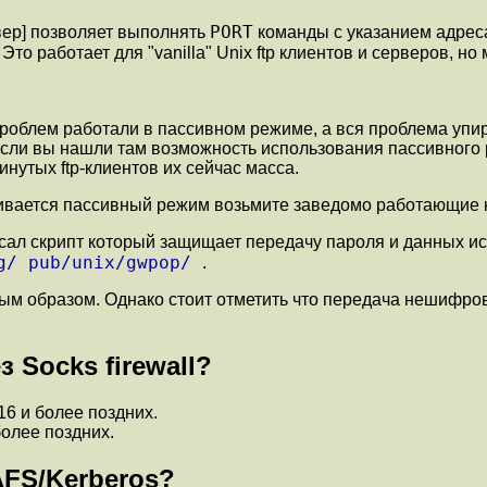
PORT
вер] позволяет выполнять
команды с указанием адреса 
. Это работает для "vanilla" Unix ftp клиентов и серверов, 
з проблем работали в пассивном режиме, а вся проблема уп
 если вы нашли там возможность использования пассивного
инутых ftp-клиентов их сейчас масса.
ивается пассивный режим возьмите заведомо работающие кл
аписал скрипт который защищает передачу пароля и данных 
g/ pub/unix/gwpop/
.
ым образом. Однако стоит отметить что передача нешифро
 Socks firewall?
16 и более поздних.
более поздних.
AFS/Kerberos?