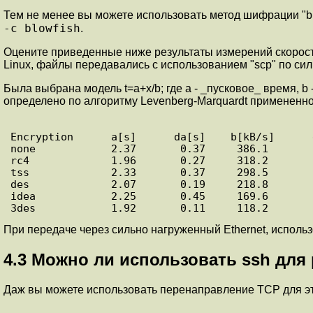
Тем не менее вы можете использовать метод шифрации "bl
-c blowfish
.
Оцените приведенные ниже результаты измерений скорост
Linux, файлы передавались с использованием "scp" по сил
Была выбрана модель t=a+x/b; где a - _пусковое_ время, b
определено по алгоритму Levenberg-Marquardt примененном
Encryption      a[s]      da[s]    b[kB/s]      
none            2.37       0.37     386.1        
rc4             1.96       0.27     318.2        
tss             2.33       0.37     298.5        
des             2.07       0.19     218.8        
idea            2.25       0.45     169.6        
3des            1.92       0.11     118.2       
При передаче через сильно нагруженный Ethernet, исполь
4.3
Можно ли использовать ssh для р
Даж вы можете использовать перенаправление TCP для э