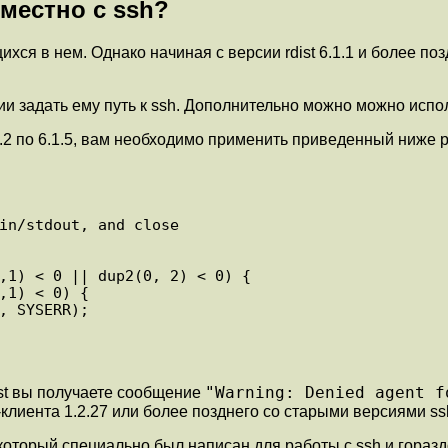
местно с ssh?
щихся в нем. Однако начиная с версии rdist 6.1.1 и более п
яции задать ему путь к ssh. Дополнительно можно можно исп
1.2 по 6.1.5, вам необходимо применить приведенный ниже p
in/stdout, and close

,1) < 0 || dup2(0, 2) < 0) {

,1) < 0) {

, SYSERR);

"Warning: Denied agent f
st вы получаете сообщение
клиента 1.2.27 или более позднего со старыми версиями ss
c, который специально был написан для работы с ssh и гор