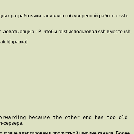
оздних разработчики завявляют об уверенной работе с ssh.
-P
ользовать опцию
, чтобы rdist использовал ssh вместо rsh.
atch[правка]:
orwarding because the other end has too old
h-сервера.
аздо лучше адаптирован к пропускной ширине канала. Более