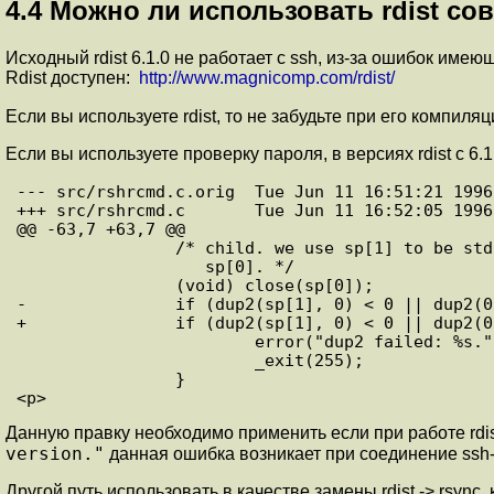
4.4
Можно ли использовать rdist сов
Исходный rdist 6.1.0 не работает с ssh, из-за ошибок имею
Rdist доступен:
http://www.magnicomp.com/rdist/
Если вы используете rdist, то не забудьте при его компил
Если вы используете проверку пароля, в версиях rdist с 6.
--- src/rshrcmd.c.orig  Tue Jun 11 16:51:21 1996

+++ src/rshrcmd.c       Tue Jun 11 16:52:05 1996

@@ -63,7 +63,7 @@

                /* child. we use sp[1] to be std
                   sp[0]. */

                (void) close(sp[0]);

-               if (dup2(sp[1], 0) < 0 || dup2(0
+               if (dup2(sp[1], 0) < 0 || dup2(0
                        error("dup2 failed: %s."
                        _exit(255);

                }

<p>
Данную правку необходимо применить если при работе rdi
version."
данная ошибка возникает при соединение ssh-
Другой путь использовать в качестве замены rdist -> rsyn