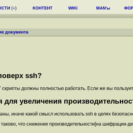
ОСТИ
(
+
)
КОНТЕНТ
WIKI
MAN'ы
ФО
ие документа
поверх ssh?
p" скрипты должны полностью работать. Если же вы пользуетес
я для увеличения производительнос
ны, иначе какой смысл использовать ssh в целях безопасн
таково, что снижение производительности[на шифрации-де