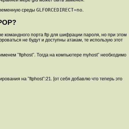
GLFORCEDIRECT=no
еременную среды
.
 POP?
е командного порта ftp для шифрации пароля, но при этом
роваться не будут и доступны атакам, те использую этот
менем "ftphost". Тогда на компьютере myhost" необходимо
ования на "ftphost":21. [от себя добавлю что теперь это