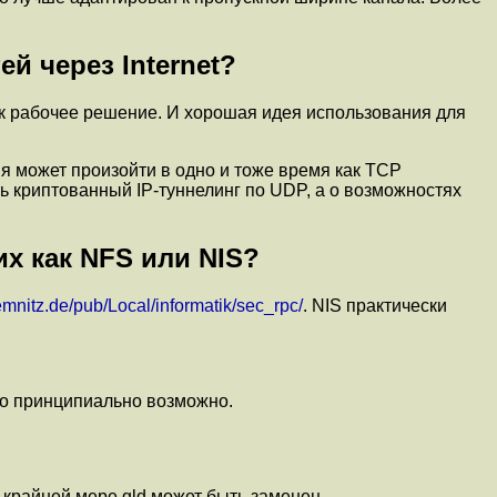
й через Internet?
к рабочее решение. И хорошая идея использования для
 может произойти в одно и тоже время как TCP
ь криптованный IP-туннелинг по UDP, а о возможностях
х как NFS или NIS?
chemnitz.de/pub/Local/informatik/sec_rpc/
. NIS практически
то принципиально возможно.
-крайней мере gld может быть заменен.