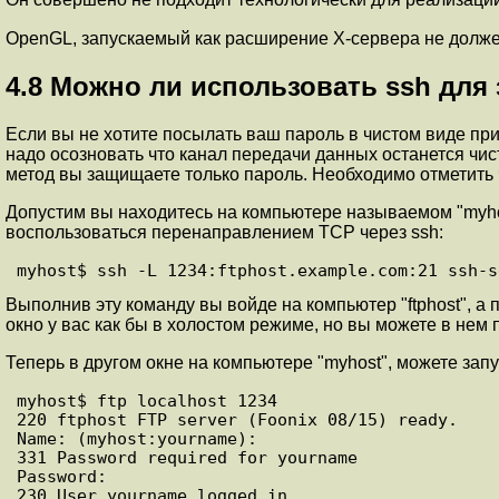
OpenGL, запускаемый как расширение X-сервера не долж
4.8
Можно ли использовать ssh для 
Если вы не хотите посылать ваш пароль в чистом виде при
надо осозновать что канал передачи данных останется чис
метод вы защищаете только пароль. Необходимо отметить ч
Допустим вы находитесь на компьютере называемом "myhost
воспользоваться перенаправлением TCP через ssh:
myhost$ ssh -L 1234:ftphost.example.com:21 ssh-s
Выполнив эту команду вы войде на компьютер "ftphost", а 
окно у вас как бы в холостом режиме, но вы можете в нем по
Теперь в другом окне на компьютере "myhost", можете зап
myhost$ ftp localhost 1234

220 ftphost FTP server (Foonix 08/15) ready.

Name: (myhost:yourname):

331 Password required for yourname

Password:

230 User yourname logged in.