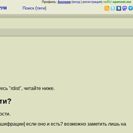
Профиль:
Аноним
(
вход
|
регистрация
)
неRU
opennet.me
РУМ
Поиск
(
теги
)
ь "rdist", читайте ниже.
ти?
ости.
шифрации] если оно и есть? возможно заметить лишь на