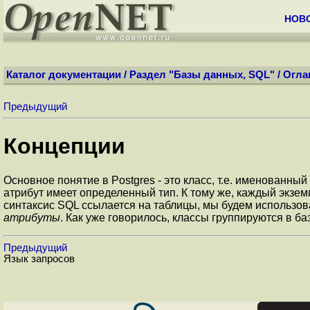
НОВ
Каталог документации
/
Раздел "Базы данных, SQL"
/
Огла
Предыдущий
Концепции
Основное понятие в
Postgres
- это класс, т.е. именованн
атрибут имеет определенный тип. К тому же, каждый экзе
синтаксис
SQL
ссылается на таблицы, мы будем использо
атрибуты
. Как уже говорилось, классы группируются в 
Предыдущий
Язык запросов