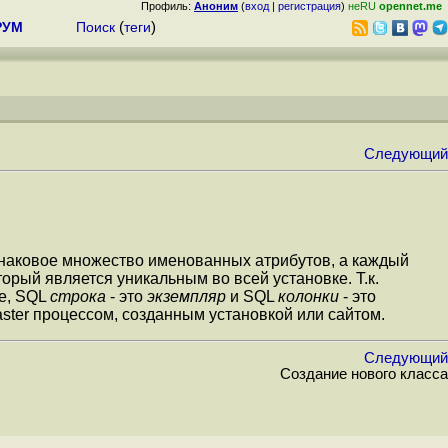
Профиль:
Аноним
(
вход
|
регистрация
)
неRU
opennet.me
РУМ
Поиск
(
теги
)
Следующий
динаковое множество именованных атрибутов, а каждый
оторый является уникальным во всей установке. Т.к.
е,
SQL
строка
- это
экземпляр
и
SQL
колонки
- это
ster
процессом, созданным установкой или сайтом.
Следующий
Создание нового класса