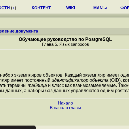
ОСТИ
(
+
)
КОНТЕНТ
WIKI
MAN'ы
ФО
вление документа
Обучающее руководство по PostgreSQL
Глава 5. Язык запросов
ый набор экземпляров объектов. Каждый экземпляр имеет о
мпляр имеет постоянный
идентификатор объекта
(
OID
), к
вать термины
таблица
и
класс
как взаимозаменяемые. Такж
базы данных, а наборы баз данных управляются одним
postma
Начало
В начало главы