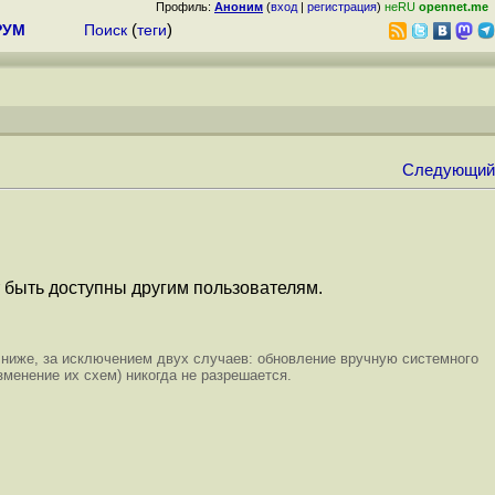
Профиль:
Аноним
(
вход
|
регистрация
)
неRU
opennet.me
РУМ
Поиск
(
теги
)
Следующий
 быть доступны другим пользователям.
е ниже, за исключением двух случаев: обновление вручную системного
зменение их схем) никогда не разрешается.