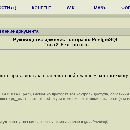
ОСТИ
(
+
)
КОНТЕНТ
WIKI
MAN'ы
ФО
вление документа
Руководство администратора по PostgreSQL
Глава 8. Безопасность
ть права доступа пользователей к данным, которые могут
user.usesuper
), бесшумно проходят все контроль доступа, описанны
енного
pg_user.usecatupd
, и уничтожение системных каталогов (или и
 и установку правил на классы, описываемые в
grant/revoke(l)
.