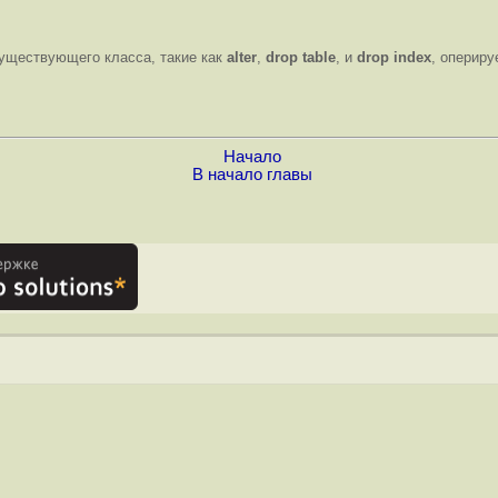
уществующего класса, такие как
alter
,
drop table
, и
drop index
, опериру
Начало
В начало главы