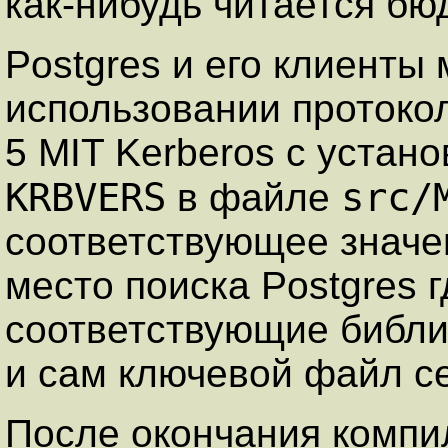
как-нибудь читается б
Postgres
и его клиенты 
использовании протокол
5 MIT
Kerberos
с устано
KRBVERS
src/
в файле
соответствующее значе
место поиска
Postgres
г
соответствующие библи
и сам ключевой файл с
После окончания компи