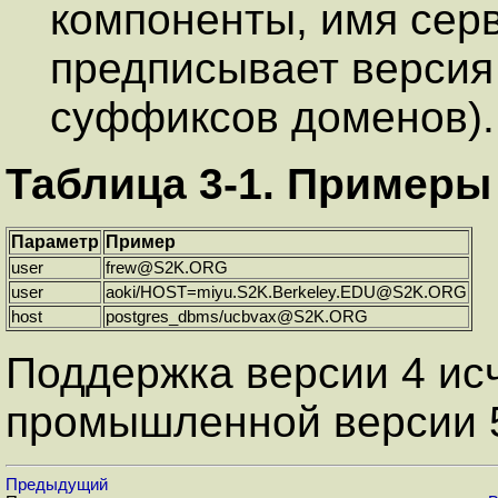
компоненты, имя сер
предписывает версия 4
суффиксов доменов).
Таблица 3-1. Примеры
Параметр
Пример
user
frew@S2K.ORG
user
aoki/HOST=miyu.S2K.Berkeley.EDU@S2K.ORG
host
postgres_dbms/ucbvax@S2K.ORG
Поддержка версии 4 исч
промышленной версии 5
Предыдущий