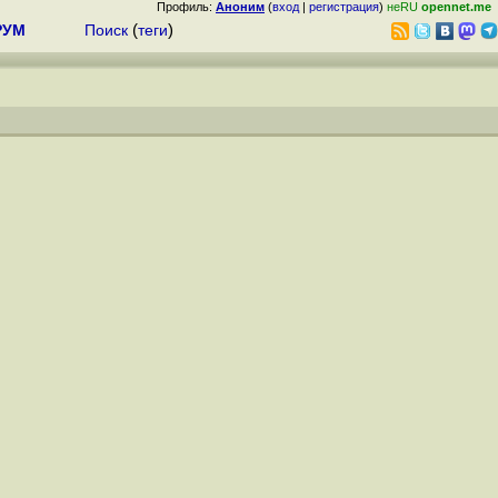
Профиль:
Аноним
(
вход
|
регистрация
)
неRU
opennet.me
РУМ
Поиск
(
теги
)