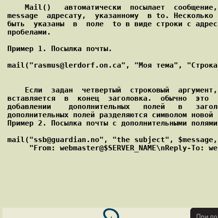
    Mail()   автоматически  посылает  сообщение,  содержащееся  в

message  адресату,  указанному  в to. Несколько 
быть  указаны  в  поле  to в виде строки с адрес
пробелами.

Пример 1. Посылка почты.

mail("rasmus@lerdorf.on.ca", "Моя тема", "Строка
    Если  задан  четвертый  строковый  аргумент, он автоматически

вставляется  в  конец  заголовка.  обычно  это  
добавлении    дополнительных   полей   в   загол
дополнительных полей разделяются символом новой 
Пример 2. Посылка почты с дополнительными полями
mail("ssb@guardian.no", "the subject", $message,

     "From: webmaster@$SERVER_NAME\nReply-To: webmaster@$SERVER_NAME\nX-Mailer: PHP/" . phpversion());
