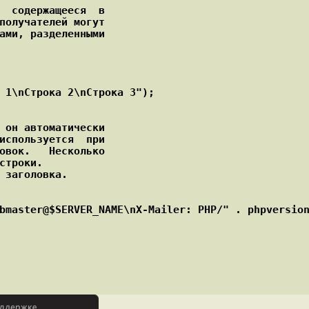
получателей могут

ами, разделенными

 1\nСтрока 2\nСтрока 3");

используется  при

овок.   Несколько

строки.

 заголовка.
