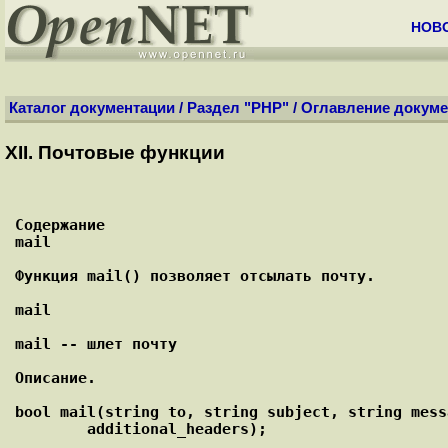
НОВ
Каталог документации
/
Раздел "PHP"
/
Оглавление докуме
XII. Почтовые функции
Содержание

mail

Функция mail() позволяет отсылать почту.

mail

mail -- шлет почту

Описание.

bool mail(string to, string subject, string mess
	additional_headers);
