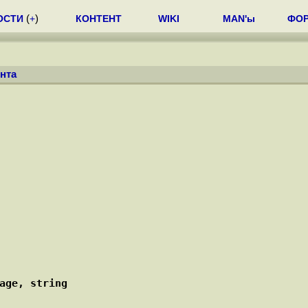
ОСТИ
(
+
)
КОНТЕНТ
WIKI
MAN'ы
ФО
нта
age, string 
