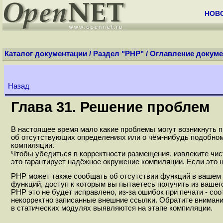
НОВ
Каталог документации
/
Раздел "PHP"
/
Оглавление докуме
Назад
Глава 31. Решение проблем
В настоящее время мало какие проблемы могут возникнуть п
об отсутствующих определениях или о чём-нибудь подобном.
компиляции.
Чтобы убедиться в корректности размещения, извлеките чи
это гарантирует надёжное окружение компиляции. Если это 
PHP может также сообщать об отсутствии функций в вашем 
функций, доступ к которым вы пытаетесь получить из вашего
PHP это не будет исправлено, из-за ошибок при печати - с
некорректно записанные внешние ссылки. Обратите внимани
в статических модулях выявляются на этапе компиляции.