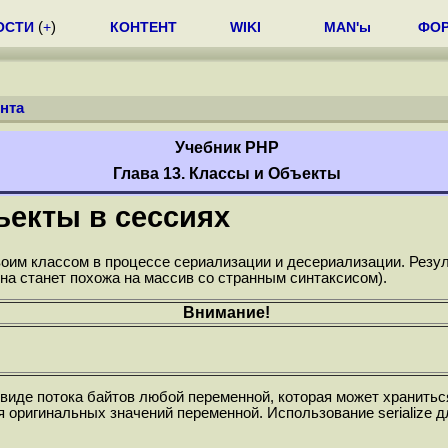
ОСТИ
(
+
)
КОНТЕНТ
WIKI
MAN'ы
ФО
нта
Учебник РНР
Глава 13. Классы и Объекты
ъекты в сессиях
оим классом в процессе сериализации и десериализации. Резул
она станет похожа на массив со странным синтаксисом).
Внимание!
виде потока байтов любой переменной, которая может хранитьс
я оригинальных значений переменной. Использование serialize 