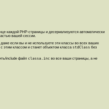
конце каждой PHP-страницы и десериализуются автоматически
частью вашей сессии.
 даже если вы и
не используете эти классы во всех ваших
stdClass
 с этим классом и станет объектом класса
без
classa.inc
ить/include файл
во все ваши страницы, а не