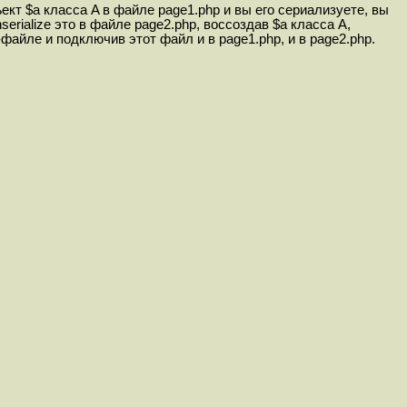
ект $a класса A в файле page1.php и вы его сериализуете, вы
rialize это в файле page2.php, воссоздав $a класса A,
файле и подключив этот файл и в page1.php, и в page2.php.