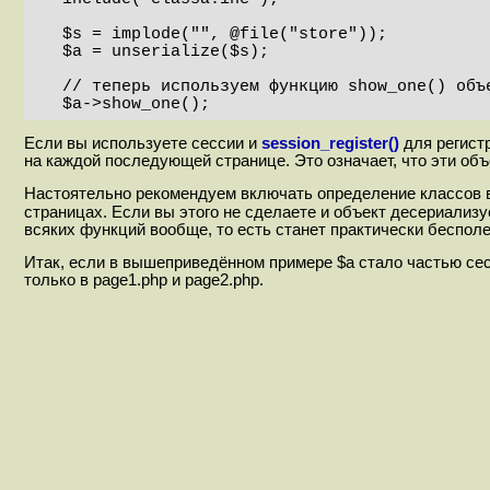
  $s = implode("", @file("store"));

  $a = unserialize($s);

  // теперь используем функцию show_one() объекта $a.  

  $a->show_one();
Если вы используете сессии и
session_register()
для регист
на каждой последующей странице. Это означает, что эти объ
Настоятельно рекомендуем включать определение классов в
страницах. Если вы этого не сделаете и объект десериализу
всяких функций вообще, то есть станет практически бесполе
Итак, если в вышеприведённом примере $a стало частью се
только в page1.php и page2.php.