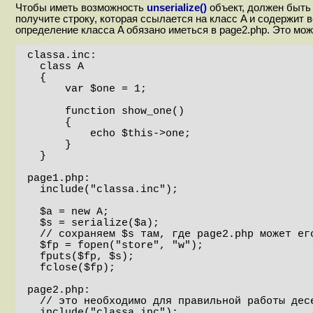
Чтобы иметь возможность
unserialize()
объект, должен быть 
получите строку, которая ссылается на класс A и содержит в
определение класса A обязано иметься в page2.php. Это можн
classa.inc:

  class A 

  {

      var $one = 1;

      function show_one()

      {

          echo $this->one;

      }

  }

page1.php:

  include("classa.inc");

  $a = new A;

  $s = serialize($a);

  // сохраняем $s там, где page2.php может его найти.

  $fp = fopen("store", "w");

  fputs($fp, $s);

  fclose($fp);

page2.php:

  // это необходимо для правильной работы десериализации.

  include("classa.inc");
