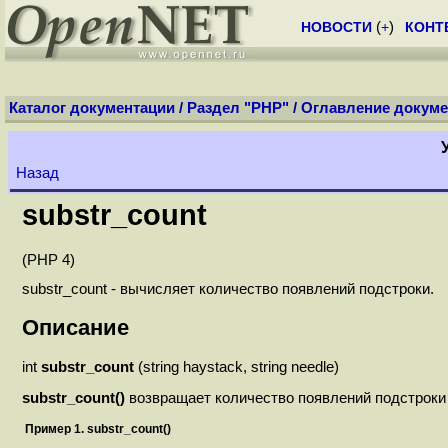
НОВОСТИ
(
+
)
КОНТ
Каталог документации
/
Раздел "PHP"
/
Оглавление докуме
Назад
substr_count
(PHP 4)
substr_count - вычисляет количество появлений подстроки.
Описание
int
substr_count
(string haystack, string needle)
substr_count()
возвращает количество появлений подстрок
Пример 1. substr_count()