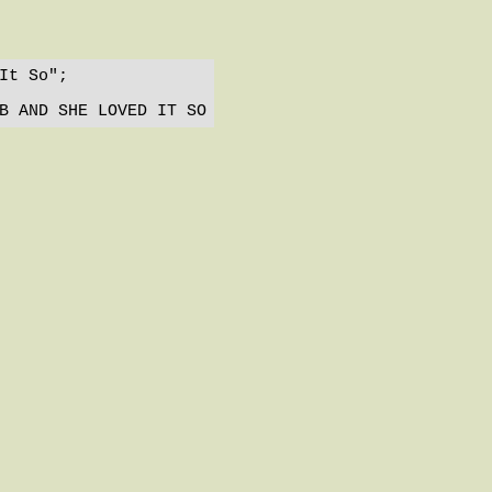
It So";

B AND SHE LOVED IT SO