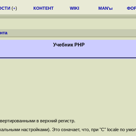
ОСТИ
(
+
)
КОНТЕНТ
WIKI
MAN'ы
ФО
нта
Учебник РНР
вертированными в верхний регистр.
альными настройками). Это означает, что, при "C" locale по умо