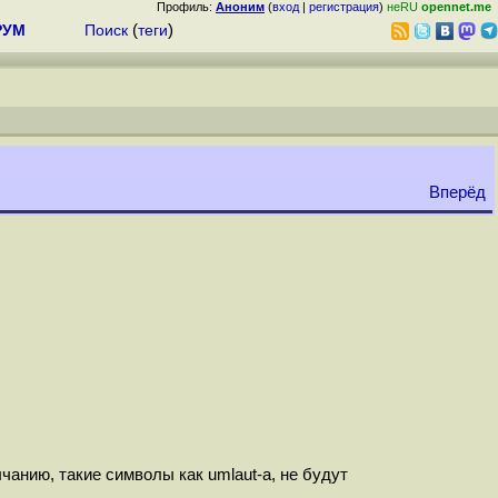
Профиль:
Аноним
(
вход
|
регистрация
)
неRU
opennet.me
РУМ
Поиск
(
теги
)
Вперёд
лчанию, такие символы как umlaut-a, не будут