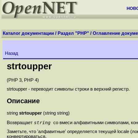
НОВ
Каталог документации
/
Раздел "PHP"
/
Оглавление докуме
Назад
strtoupper
(PHP 3, PHP 4)
strtoupper - переводит символы строки в верхний регистр.
Описание
string
strtoupper
(string string)
string
Возвращает
со вмеси алфавитными символами, кон
Заметьте, что 'алфавитные' определяется текущей locale (лок
конвертироваться.