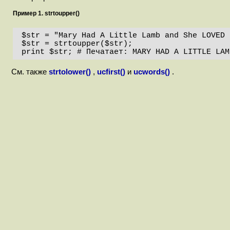
Пример 1. strtoupper()
$str = "Mary Had A Little Lamb and She LOVED 
$str = strtoupper($str);

print $str; # Печатает: MARY HAD A LITTLE LAM
См. также
strtolower()
,
ucfirst()
и
ucwords()
.