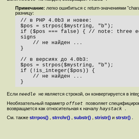
Примечание:
легко ошибиться с return-значениями "charact
разницу:
// в PHP 4.0b3 и новее:

$pos = strpos($mystring, "b");

if ($pos === false) { // note: three eq
signs

    // не найден ...

}

// в версиях до 4.0b3:

$pos = strpos($mystring, "b");

if (!is_integer($pos)) {

    // не найден ...

}
needle
Если
не является строкой, он конвертируется в int
offset
Необязательный параметр
позволяет специфициров
haystack
возвращается как относительная к началу
.
См. также
strrpos()
,
strrchr()
,
substr()
,
stristr()
и
strstr()
.