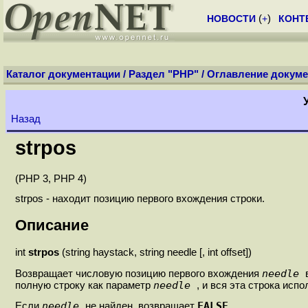
НОВОСТИ
(
+
)
КОНТ
Каталог документации
/
Раздел "PHP"
/
Оглавление докуме
Назад
strpos
(PHP 3, PHP 4)
strpos - находит позицию первого вхождения строки.
Описание
int
strpos
(string haystack, string needle [, int offset])
needle
Возвращает числовую позицию первого вхождения
needle
полную строку как параметр
, и вся эта строка испо
needle
FALSE
Если
не найден, возвращает
.