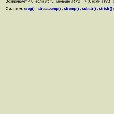
str1
str2
str1
Возвращает < 0, если
меньше
; > 0, если
См. также
ereg()
,
strcasecmp()
,
strcmp()
,
substr()
,
stristr()