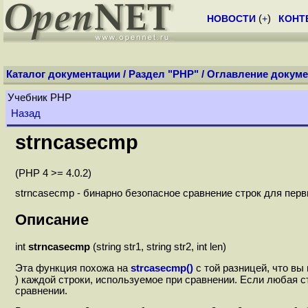
НОВОСТИ
(
+
)
КОНТ
Каталог документации
/
Раздел "PHP"
/
Оглавление докуме
Учебник РНР
Назад
strncasecmp
(PHP 4 >= 4.0.2)
strncasecmp - бинарно безопасное сравнение строк для перв
Описание
int
strncasecmp
(string str1, string str2, int len)
Эта функция похожа на
strcasecmp()
с той разницей, что в
) каждой строки, используемое при сравнении. Если любая 
сравнении.