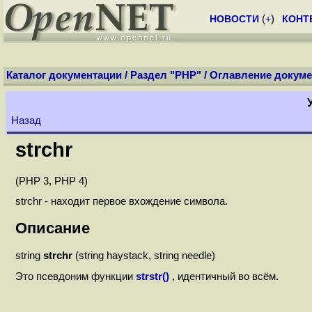
НОВОСТИ
(
+
)
КОНТ
Каталог документации
/
Раздел "PHP"
/
Оглавление докуме
Назад
strchr
(PHP 3, PHP 4)
strchr - находит первое вхождение символа.
Описание
string
strchr
(string haystack, string needle)
Это псевдоним функции
strstr()
, идентичный во всём.