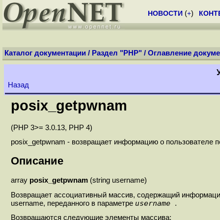
НОВОСТИ
(
+
)
КОНТ
Каталог документации
/
Раздел "PHP"
/
Оглавление докуме
Назад
posix_getpwnam
(PHP 3>= 3.0.13, PHP 4)
posix_getpwnam - возвращает информацию о пользователе по
Описание
array
posix_getpwnam
(string username)
Возвращает ассоциативный массив, содержащий информацию
username
username, переданного в параметре
.
Возвращаются следующие элементы массива: