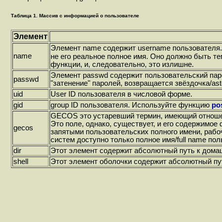
Таблица 1. Массив с информацией о пользователе
Элемент
Элемент name содержит username пользователя. 
name
не его реальное полное имя. Оно должно быть те
функции, и, следовательно, это излишне.
Элемент passwd содержит пользовательский пар
passwd
"затенение" паролей, возвращается звёздочка/aste
uid
User ID пользователя в числовой форме.
gid
group ID пользователя. Используйте функцию
po
GECOS это устаревший термин, имеющий отношение
Это поле, однако, существует, и его содержимо
gecos
запятыми пользовательских полного имени, рабо
систем доступно только полное имя/full name пол
dir
Этот элемент содержит абсолютный путь к дома
shell
Этот элемент оболочки содержит абсолютный пу