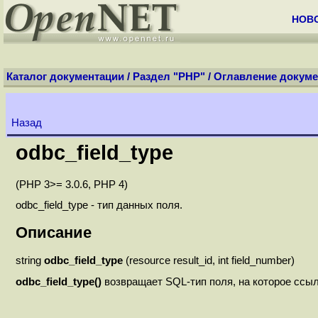
НОВ
Каталог документации
/
Раздел "PHP"
/
Оглавление докуме
Назад
odbc_field_type
(PHP 3>= 3.0.6, PHP 4)
odbc_field_type - тип данных поля.
Описание
string
odbc_field_type
(resource result_id, int field_number)
odbc_field_type()
возвращает SQL-тип поля, на которое ссы