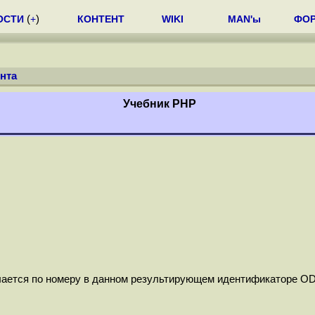
ОСТИ
(
+
)
КОНТЕНТ
WIKI
MAN'ы
ФО
нта
Учебник РНР
лается по номеру в данном результирующем идентификаторе OD