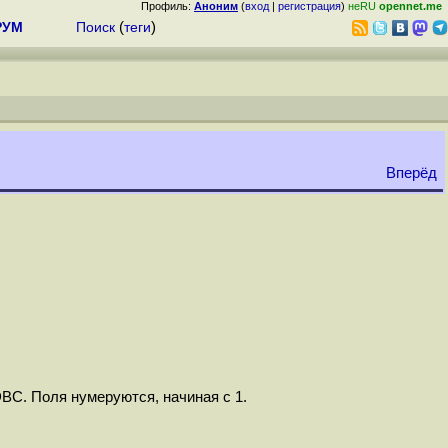
Профиль:
Аноним
(
вход
|
регистрация
)
неRU
opennet.me
РУМ
Поиск
(
теги
)
Вперёд
BC. Поля нумеруются, начиная с 1.