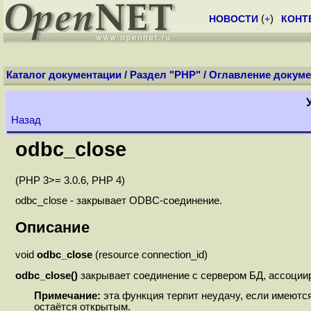
НОВОСТИ
(
+
)
КОНТ
Каталог документации
/
Раздел "PHP"
/
Оглавление докуме
Назад
odbc_close
(PHP 3>= 3.0.6, PHP 4)
odbc_close - закрывает ODBC-соединение.
Описание
void
odbc_close
(resource connection_id)
odbc_close()
закрывает соединение с сервером БД, ассоци
Примечание:
эта функция терпит неудачу, если имеютс
остаётся открытым.