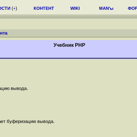
ОСТИ
(
+
)
КОНТЕНТ
WIKI
MAN'ы
ФО
нта
Учебник РНР
ацию вывода.
ает буферизацию вывода.