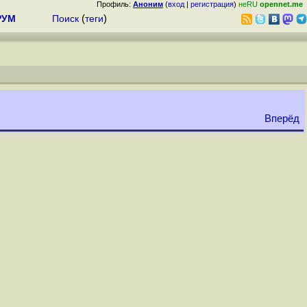
Профиль:
Аноним
(
вход
|
регистрация
)
неRU
opennet.me
РУМ
Поиск
(
теги
)
Вперёд