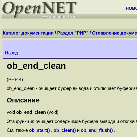
НОВ
Каталог документации
/
Раздел "PHP"
/
Оглавление докуме
Назад
ob_end_clean
(PHP 4)
ob_end_clean - очищает буфер вывода и отключает буфериз
Описание
void
ob_end_clean
(void)
Эта функция очищает содержимое буфера вывода и отключ
См. также
ob_start()
,
ob_clean()
и
ob_end_flush()
.