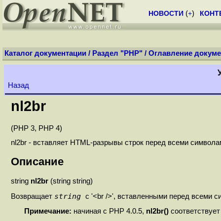
НОВОСТИ
(
+
)
КОНТ
Каталог документации
/
Раздел "PHP"
/
Оглавление докуме
Назад
nl2br
(PHP 3, PHP 4)
nl2br - вставляет HTML-разрывы строк перед всеми символам
Описание
string
nl2br
(string string)
string
Возвращает
с '<br />', вставленными перед всеми с
Примечание:
начиная с PHP 4.0.5,
nl2br()
соответствует