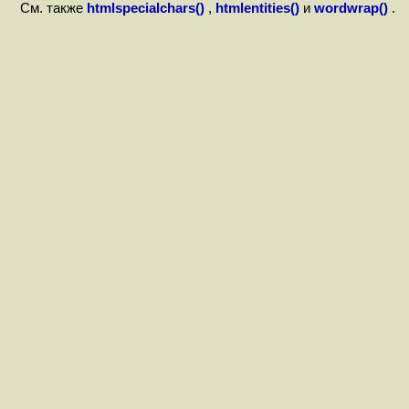
См. также
htmlspecialchars()
,
htmlentities()
и
wordwrap()
.