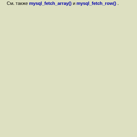
См. также
mysql_fetch_array()
и
mysql_fetch_row()
.