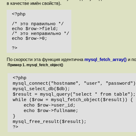
в качестве имён свойств).
<?php

/* это правильно */

echo $row->field;

/* это неправильно */

echo $row->0;

?>
По скорости эта функция идентична
mysql_fetch_array()
и п
Пример 1. mysql_fetch_object()
<?php

mysql_connect("hostname", "user", "password");
mysql_select_db($db);

$result = mysql_query("select * from table");

while ($row = mysql_fetch_object($result)) {

    echo $row->user_id;

    echo $row->fullname;

}

mysql_free_result($result);

?>