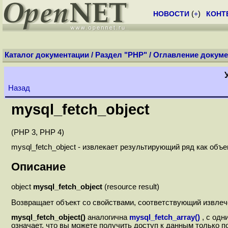
НОВОСТИ
(
+
)
КОНТ
Каталог документации
/
Раздел "PHP"
/
Оглавление докуме
Назад
mysql_fetch_object
(PHP 3, PHP 4)
mysql_fetch_object - извлекает результирующий ряд как объек
Описание
object
mysql_fetch_object
(resource result)
Возвращает объект со свойствами, соответствующий извлеч
mysql_fetch_object()
аналогична
mysql_fetch_array()
, с од
означает, что вы можете получить доступ к данным только 