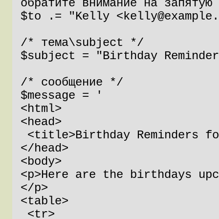
обратите внимание на запятую

$to .= "Kelly <kelly@example.
/* тема\subject */

$subject = "Birthday Reminder
/* сообщение */

$message = '

<html>

<head>

 <title>Birthday Reminders for August</title>

</head>

<body>

<p>Here are the birthdays upc
</p>

<table>

 <tr>
