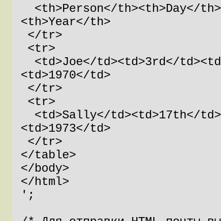
  <th>Person</th><th>Day</th><th>Month</th>
<th>Year</th>

 </tr>

 <tr>

  <td>Joe</td><td>3rd</td><td>August</td>
<td>1970</td>

 </tr>

 <tr>

  <td>Sally</td><td>17th</td><td>August</td>
<td>1973</td>

 </tr>

</table>

</body>

</html>

';
