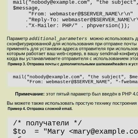
mail("nobody@example.com", "the subject",
$message,

     "From: webmaster@$SERVER_NAME\r\n"

    ."Reply-To: webmaster@$SERVER_NAME\r\n"

    ."X-Mailer: PHP/" . phpversion());
additional_parameters
Параметр
можно использовать д
сконфигурированной для использования при отправке почты
применять для установки адреса отправителя при использов
которым работает ваш web-сервер, в вашу sendmail-конфигу
когда вы устанавливаете отправителя с использованием этог
Пример 3. Отправка почты с дополнительными шапками/headers и уст
mail("nobody@example.com", "the subject", $me
     "From: webmaster@$SERVER_NAME", "-fweb
Примечание:
этот пятый параметр был введён в PHP 4.0
Вы можете также использовать простую технику построения 
Пример 4. Отправка сложной email.
/* получатели */

$to  = "Mary <mary@example.co