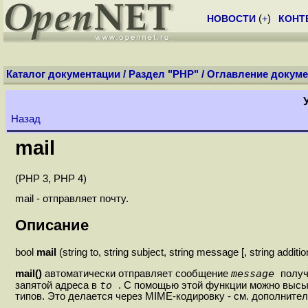
НОВОСТИ
(
+
)
КОНТ
Каталог документации
/
Раздел "PHP"
/
Оглавление докуме
Назад
mail
(PHP 3, PHP 4)
mail - отправляет почту.
Описание
bool
mail
(string to, string subject, string message [, string additi
message
mail()
автоматически отправляет сообщение
полу
to
запятой адреса в
. С помощью этой функции можно высы
типов. Это делается через MIME-кодировку - см. дополните