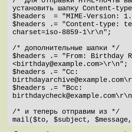
/* Для отправки HTML-почты вы
установить шапку Content-type
$headers  = "MIME-Version: 1.
$headers .= "Content-type: te
charset=iso-8859-1\r\n";

/* дополнительные шапки */

$headers .= "From: Birthday R
<birthday@example.com>\r\n";

$headers .= "Cc: 
birthdayarchive@example.com\r
$headers .= "Bcc: 
birthdaycheck@example.com\r\n
/* и теперь отправим из */

mail($to, $subject, $message,