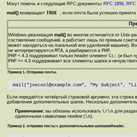
Могут помочь и следующие RFC-документы:
RFC 1896
,
RFC 
TRUE
mail()
возвращает
, если почта была успешно принята
Пр
Windows-реализация
mail()
во многом отличается от Unix-р
составления сообщений, а работает лишь по прямым сокетам
может находиться на локальной или удалённой машине). В
MTA
PHP
не
интерпретируются
, а разбираются в
.
PHP
Cc:
< 4.3 поддерживал только header-элемент
(и был ч
PHP
>= 4.3 поддерживает все элементы шапки и нечувствите
Пример 1. Отправка почты.
mail("joecool@example.com", "My Subject", "Li
Если передаётся четвёртый строковой аргумент, эта строка 
добавления дополнительных шапок. Несколько дополнительны
\r\n
Примечание:
вы обязаны использовать
для раздел
\n
одиночными символами newline (
).
Пример 2. отправка посты с дополнительными шапками/header.