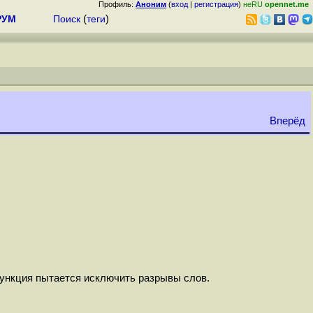
Профиль:
Аноним
(
вход
|
регистрация
)
неRU
opennet.me
РУМ
Поиск
(
теги
)
Вперёд
Функция пытается исключить разрывы слов.