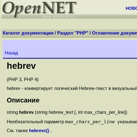
НОВ
Каталог документации
/
Раздел "PHP"
/
Оглавление докуме
Назад
hebrev
(PHP 3, PHP 4)
hebrev - конвертирует логический Hebrew-текст в визуальный
Описание
string
hebrev
(string hebrew_text [, int max_chars_per_line])
max_chars_per_line
Необязательный параметр
указывае
См. также
hebrevc()
.