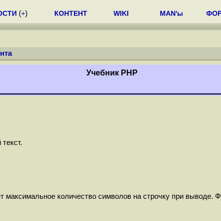
ОСТИ
(
+
)
КОНТЕНТ
WIKI
MAN'ы
ФО
нта
Учебник РНР
 текст.
т максимальное количество символов на строчку при выводе. 