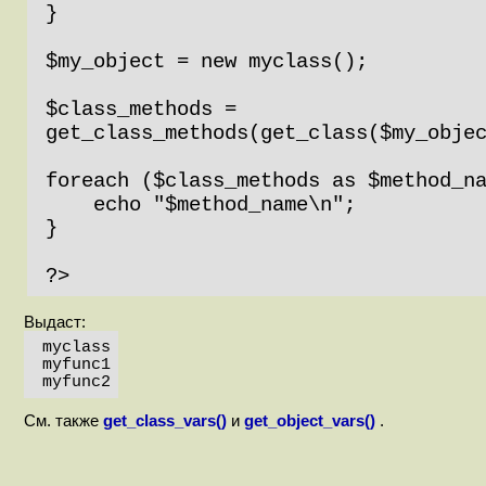
}

$my_object = new myclass();

$class_methods = 
get_class_methods(get_class($my_objec
foreach ($class_methods as $method_na
    echo "$method_name\n";

}

?>
Выдаст:
myclass

myfunc1

myfunc2
См. также
get_class_vars()
и
get_object_vars()
.