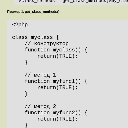
$class_methods = get_class_methods($my_cla
Пример 1. get_class_methods()
<?php

class myclass {

    // конструктор

    function myclass() {

        return(TRUE);

    }

    // метод 1

    function myfunc1() {

        return(TRUE);

    }

    // метод 2

    function myfunc2() {

        return(TRUE);

    }
