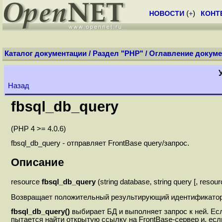
НОВОСТИ
(
+
)
КОНТ
Каталог документации
/
Раздел "PHP"
/
Оглавление докуме
Назад
fbsql_db_query
(PHP 4 >= 4.0.6)
fbsql_db_query - отправляет FrontBase query/запрос.
Описание
resource
fbsql_db_query
(string database, string query [, resourc
Возвращает положительный результирующий идентификатор 
fbsql_db_query()
выбирает БД и выполняет запрос к ней. Е
пытается найти открытую ссылку на FrontBase-сервер и, если