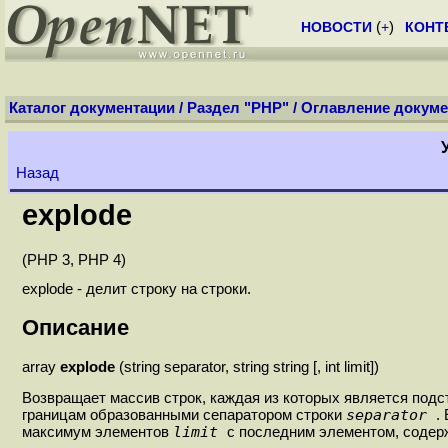
НОВОСТИ
(
+
)
КОНТ
Каталог документации
/
Раздел "PHP"
/
Оглавление докуме
Назад
explode
(PHP 3, PHP 4)
explode - делит строку на строки.
Описание
array
explode
(string separator, string string [, int limit])
Возвращает массив строк, каждая из которых является подс
separator
границам образованными сепаратором строки
.
limit
максимум элементов
с последним элементом, соде