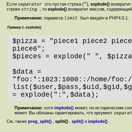
separator
Если
это пустая строка (""),
explode()
возврати
string
строке
, то
explode()
возвратит массив, содержащи
limit
Примечание:
параметр
был введён в PHP4.0.1.
Пример 1. explode()
$pizza = "piece1 piece2 piece
piece6";

$pieces = explode(" ", $pizza
$data = 
"foo:*:1023:1000::/home/foo:/
list($user,$pass,$uid,$gid,$g
= explode(":",$data);
Примечание:
хотя
implode()
может, по историческим со
separa
может. Вы обязаны гарантировать, что аргумент
См. также
preg_split()
,
spliti()
,
split()
и
implode()
.