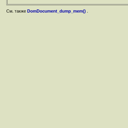
См. также
DomDocument_dump_mem()
.