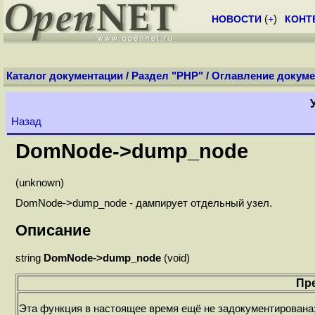
НОВОСТИ
(
+
)
КОНТ
Каталог документации
/
Раздел "PHP"
/
Оглавление докуме
Назад
DomNode->dump_node
(unknown)
DomNode->dump_node - дампирует отдельный узел.
Описание
string
DomNode->dump_node
(void)
Пр
Эта функция в настоящее время ещё не задокументирована;