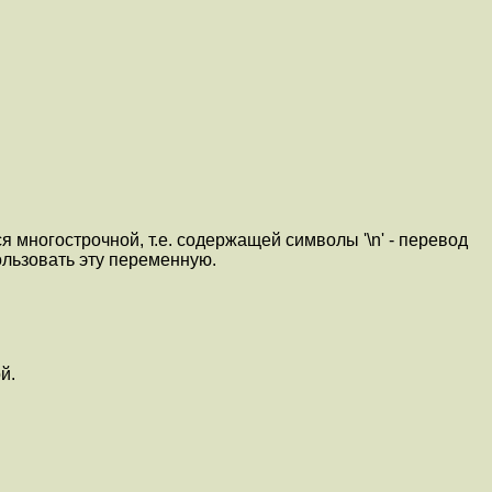
я многострочной, т.е. содержащей символы '\n' - перевод
ользовать эту переменную.
й.