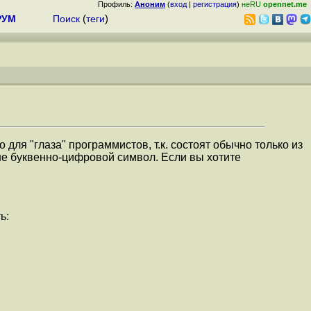
Профиль:
Аноним
(
вход
|
регистрация
)
неRU
opennet.me
РУМ
Поиск
(
теги
)
ля "глаза" программистов, т.к. состоят обычно только из
 не буквенно-цифровой символ. Если вы хотите
ь: