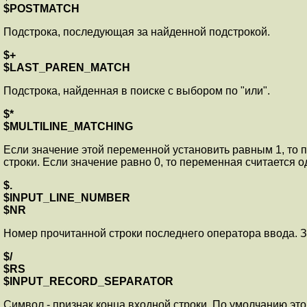
$POSTMATCH
Подстрока, последующая за найденной подстрокой.
$+
$LAST_PAREN_MATCH
Подстрока, найденная в поиске с выбором по "или".
$*
$MULTILINE_MATCHING
Если значение этой переменной установить равным 1, то пе
строки. Если значение равно 0, то переменная считается 
$.
$INPUT_LINE_NUMBER
$NR
Номер прочитанной строки последнего оператора ввода. 
$/
$RS
$INPUT_RECORD_SEPARATOR
Символ - признак конца входной строки. По умолчанию это '