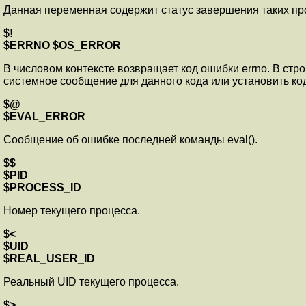
Данная переменная содержит статус завершения таких процес
$!
$ERRNO $OS_ERROR
В числовом контексте возвращает код ошибки errno. В стр
системное сообщение для данного кода или установить код
$@
$EVAL_ERROR
Сообщение об ошибке последней команды eval().
$$
$PID
$PROCESS_ID
Номер текущего процесса.
$<
$UID
$REAL_USER_ID
Реальный UID текущего процесса.
$>