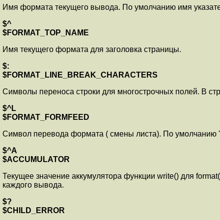
Имя формата текущего вывода. По умолчанию имя указате
$^
$FORMAT_TOP_NAME
Имя текущего формата для заголовка страницы.
$:
$FORMAT_LINE_BREAK_CHARACTERS
Символы переноса строки для многострочных полей. В стро
$^L
$FORMAT_FORMFEED
Символ перевода формата ( смены листа). По умолчанию '\f
$^A
$ACCUMULATOR
Текущее значение аккумулятора функции write() для format(
каждого вывода.
$?
$CHILD_ERROR