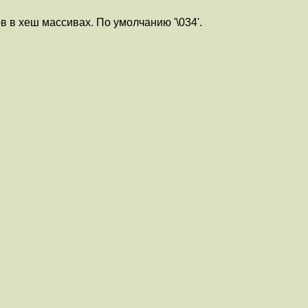
 в хеш массивах. По умолчанию '\034'.