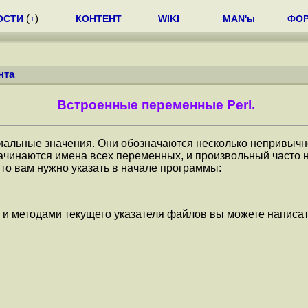
ОСТИ
(
+
)
КОНТЕНТ
WIKI
MAN'ы
ФО
нта
Встроенные переменные Perl.
льные значения. Они обозначаются несколько непривычно д
 начинаются имена всех переменных, и произвольный часто
то вам нужно указать в начале программы:
 и методами текущего указателя файлов вы можете написат