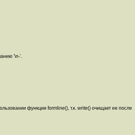
нию '\n-'.
ьзовании функции formline(), т.к. write() очищает ее после