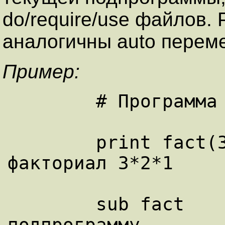
do/require/use файлов.
аналогичны auto перем
Пример:
	# Программа вычисления факториала.

	print fact(3);  # вычислить 
факториал 3*2*1

	sub fact	# Определяем 
подпрограмму.
