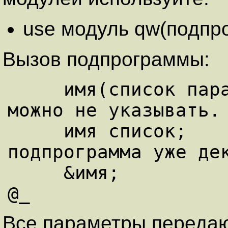
use модуль qw(подпр
Вызов подпрограммы:
     имя(список параметров); # символ '&' 
можно не указывать.

     имя список;             # Если 
подпрограмма уже дек
     &имя;                   # Параметры в 
Все параметры передаю