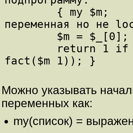
	{ my $m;                # private 
переменная но не loc
	$m = $_[0];

	return 1 if $m <= 1; return($m * 
fact($m 1)); }

Можно указывать началь
переменных как:
my(список) = выражен