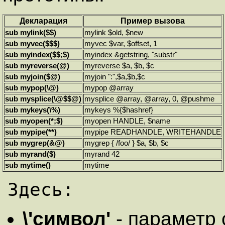
Декларация
Пример вызова
sub mylink($$)
mylink $old, $new
sub myvec($$$)
myvec $var, $offset, 1
sub myindex($$;$)
myindex &getstring, "substr"
sub myreverse(@)
myreverse $a, $b, $c
sub myjoin($@)
myjoin ":",$a,$b,$c
sub mypop(\@)
mypop @array
sub mysplice(\@$$@)
mysplice @array, @array, 0, @pushme
sub mykeys(\%)
mykeys %{$hashref}
sub myopen(*;$)
myopen HANDLE, $name
sub mypipe(**)
mypipe READHANDLE, WRITEHANDLE
sub mygrep(&@)
mygrep { /foo/ } $a, $b, $c
sub myrand($)
myrand 42
sub mytime()
mytime
\'символ'
- параметр 