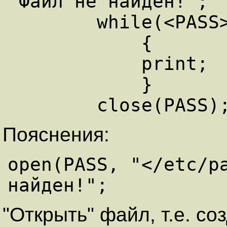
"Файл не найден!";

	while(<PASS>)

	    {

	    print;

	    }

Пояснения:
open(PASS, "</etc/pa
"Открыть" файл, т.е. с