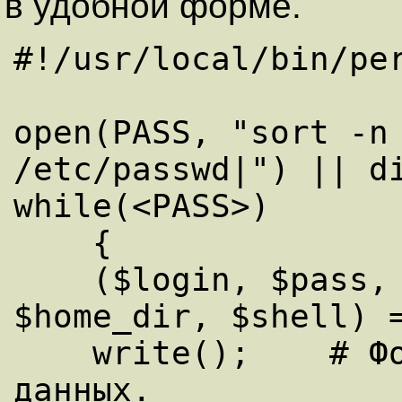
в удобной форме.
#!/usr/local/bin/per
open(PASS, "sort -n 
/etc/passwd|") || di
while(<PASS>)

    {

    ($login, $pass, $uid, $gid, $name, 
$home_dir, $shell) =
    write();	# Форматированный вывод 
данных.
