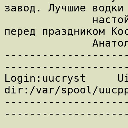
завод. Лучшие водки 
              настойки. Звонить только 
перед праздником Кос
              Анатолию т. 2-23-06,,,

-------------------
--------------------
Login:uucryst     Ui
dir:/var/spool/uucpp
-------------------
--------------------