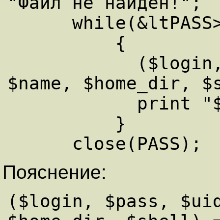
"Файл не найден!";

      while(&ltPASS>)

          {

	    ($login, $pass, $uid, $gid, 
$name, $home_dir, $s
	    print "$login \t $name\n";

          }

Пояснение:
($login, $pass, $uid