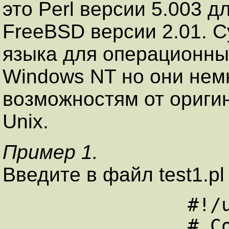
это Perl версии 5.003 
FreeBSD версии 2.01. 
языка для операционны
Windows NT но они нем
возможностям от ориги
Unix.
Пример 1.
Введите в файл test1.p
		#!/usr/local/bin/perl

		# Содержимое файла test1.pl
