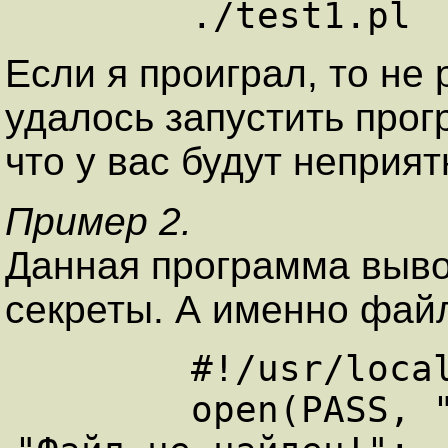
Если я проиграл, то не
удалось запустить прогр
что у вас будут неприя
Пример 2.
Данная программа выво
секреты. А именно файл
	#!/usr/local/bin/perl

	open(PASS, "</etc/passwd") || die 