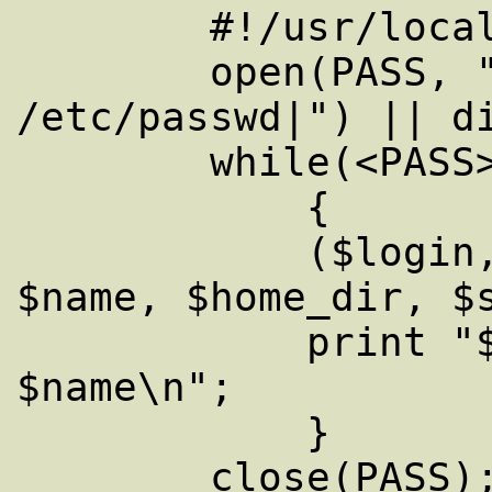
	#!/usr/local/bin/perl

	open(PASS, "sort -n -t : +3 -4 +0 
/etc/passwd|") || di
	while(<PASS>)

	    {

	    ($login, $pass, $uid, $gid, 
$name, $home_dir, $s
	    print "$login \t $gid \t 
$name\n";

	    }
