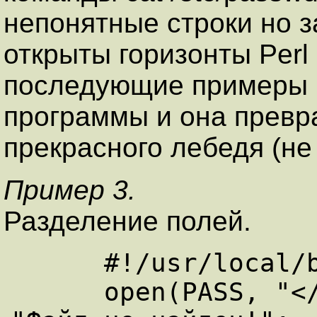
непонятные строки но з
открыты горизонты Perl
последующие примеры б
программы и она превра
прекрасного лебедя (не
Пример 3.
Разделение полей.
      #!/usr/local/bin/perl

      open(PASS, "</etc/passwd") || die 