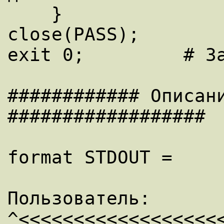
    }

close(PASS);

exit 0;		# Завершение программы

############ Описани
##################

format STDOUT =

Пользователь: 
^<<<<<<<<<<<<<<<<<<<