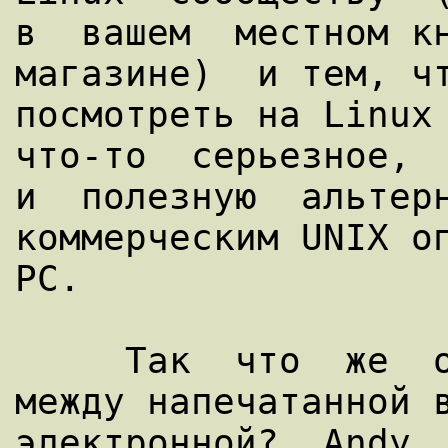
в  вашем  местном кн
магазине)  и тем, чт
посмотреть на Linux 
что-то  серьезное,  
и  полезную  альтерн
коммерческим UNIX оп
PC.

     Так  что  же  относительно  различай 
между напечатанной в
электронной?  Andy  