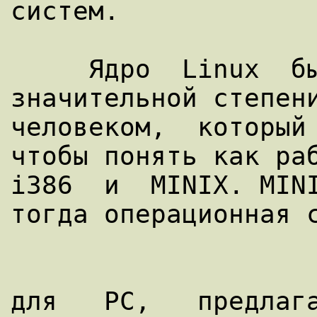
систем.

     Ядро  Linux  было написано в 
значительной степени
человеком,  который 
чтобы понять как раб
i386  и  MINIX. MINI
для   PC,   предлага