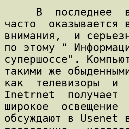
     В  последнее  время  Internet  очень  
часто  оказывается в
внимания,  и серьезн
по этому " Информаци
супершоссе". Компьют
такими же обыденными
как  телевизоры  и  
Inetrnet  получает  
широкое  освещение  
обсуждают в Usenet в