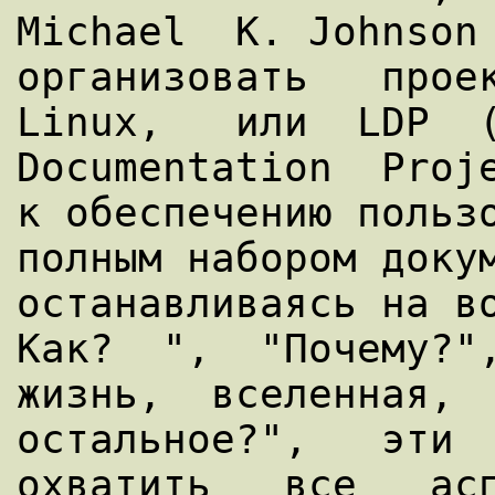
Michael  K. Johnson 
организовать   проект
Linux,   или  LDP  (
Documentation  Proje
к обеспечению пользо
полным набором докум
останавливаясь на во
Как?  ",  "Почему?",
жизнь,  вселенная,  
остальное?",   эти   
охватить   все   асп