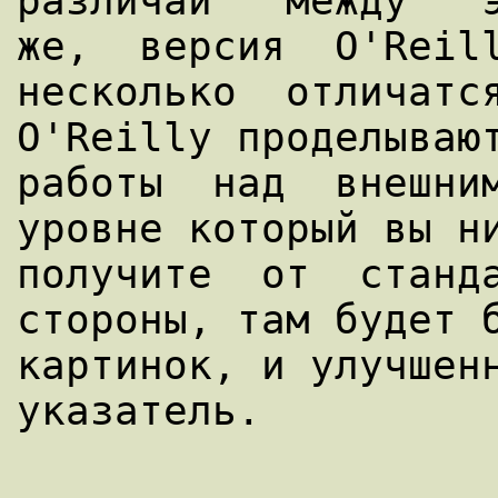
различай   между   э
же,  версия  O'Reill
несколько  отличатся
O'Reilly проделывают
работы  над  внешним
уровне который вы ни
получите  от  станда
стороны, там будет б
картинок, и улучшенн
указатель.
