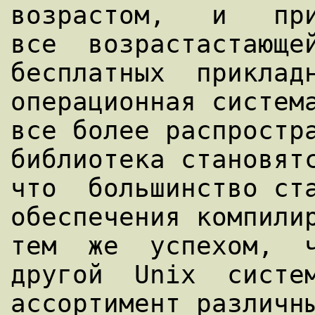
возрастом,   и   при
все  возрастастающей
бесплатных  прикладн
операционная система
все более распростра
библиотека становятс
что  большинство ста
обеспечения компилир
тем  же  успехом,  ч
другой  Unix  систем
ассортимент различны