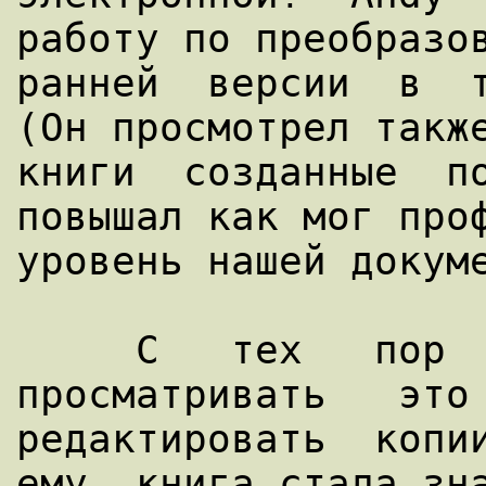
работу по преобразов
ранней  версии  в  т
(Он просмотрел также
книги  созданные  по
повышал как мог проф
уровень нашей докуме
     С   тех   пор   Andy   начал   
просматривать   это 
редактировать  копии
ему, книга стала зна