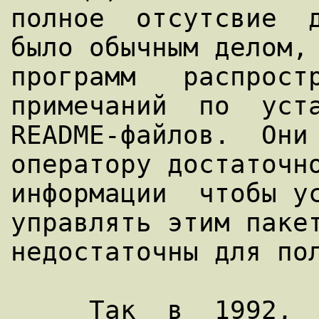
полное  отсутсвие  д
было обычным делом, 
программ   распростр
примечаний  по  уста
README-файлов.  Они 
оператору достаточно
информации  чтобы ус
управлять этим пакет
недостаточны для пол
     Так  в  1992,  Lars  Wirzenius  и  