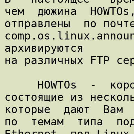
чем  дюжина  HOWTOs,
отправлены  по почте
comp.os.linux.announ
архивируются

на различных FTP сер
     HOWTOs  -  короткие  документы,  
состоящие из несколь
которые  дают  Вам  
по  темам  типа  под
Ethernet  под Linux,