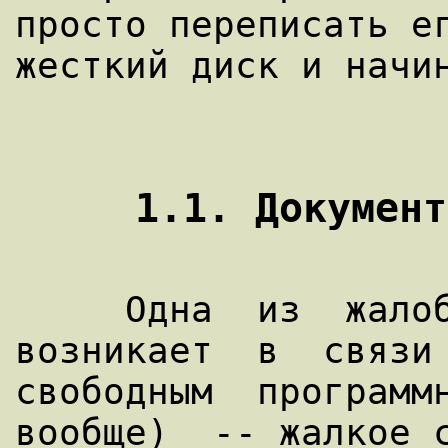
просто переписать ег
жесткий диск и начин
     Одна  из  жалоб,  которая  часто  
возникает  в  связи 
свободным  программн
вообще)  -- жалкое с