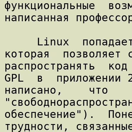
функциональные  возм
написанная профессор
     Linux  попадает  под  GNU  Лицензию,  
которая  позволяет с
распространять  код 
GPL  в  приложении 2
написано,    что    зн
"свободнораспростран
обеспечение").  Поне
трудности, связанные