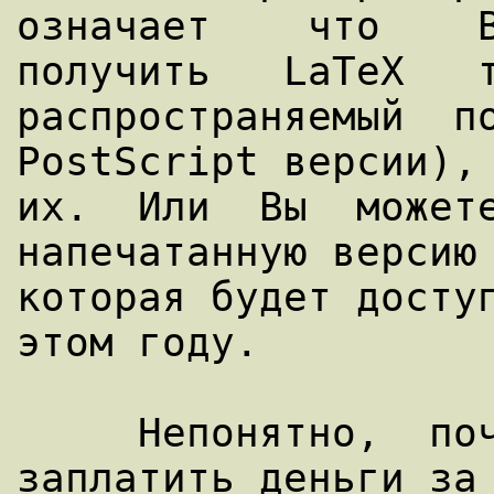
означает    что    Вы
получить   LaTeX   т
распространяемый  по
PostScript версии), 
их.  Или  Вы  можете
напечатанную версию 
которая будет доступ
этом году.

     Непонятно,  почему  Вам захочется 
заплатить деньги за 