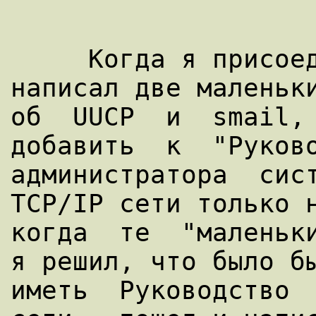
     Когда я присоединился к LDP в 1992, я 
написал две маленьки
об  UUCP  и  smail, 
добавить  к  "Руково
администратора  сист
TCP/IP сети только н
когда  те  "маленьки
я решил, что было бы
иметь  Руководство  