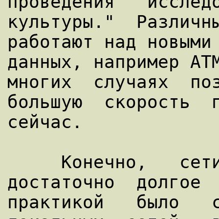
проведения   исследо
культуры."  Различны
работают над новыми 
данных, например ATM
многих  случаях  поз
большую  скорость  п
сейчас.

     Конечно,   сети  развивались  
достаточно  долгое  
практикой   было   с