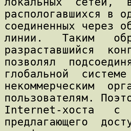
локальных  сетей,  в
распологавшихся в од
соединенных через об
линии.   Таким   обр
разраставшийся  конг
позволял  подсоединя
глобальной  системе 
некоммерческим  орга
пользователям. Поэто
Internet-хоста   с  
предлагающего  досту