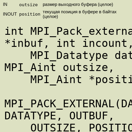
IN
outsize
размер выходного буфера (целое)
текущая позиция в буфере в байтах
position
INOUT
(целое)
int MPI_Pack_externa
*inbuf, int incount,
    MPI_Datatype datatype, void *outbuf, 
MPI_Aint outsize,

    MPI_Aint *position)

MPI_PACK_EXTERNAL(DA
DATATYPE, OUTBUF,

    OUTSIZE, POSITION, IERROR)
