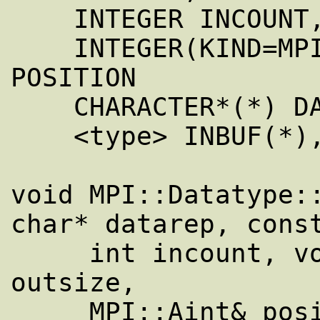
    INTEGER INCOUNT, DATATYPE, IERROR

    INTEGER(KIND=MPI_ADDRESS_KIND) OUTSIZE, 
POSITION

    CHARACTER*(*) DATAREP

    <type> INBUF(*), OUTBUF(*)

void MPI::Datatype::
char* datarep, const
     int incount, void* outbuf, MPI::Aint 
outsize,
