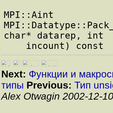
MPI::Aint 
MPI::Datatype::Pack_
char* datarep, int

Next:
Функции и макро
типы
Previous:
Тип unsi
Alex Otwagin 2002-12-1