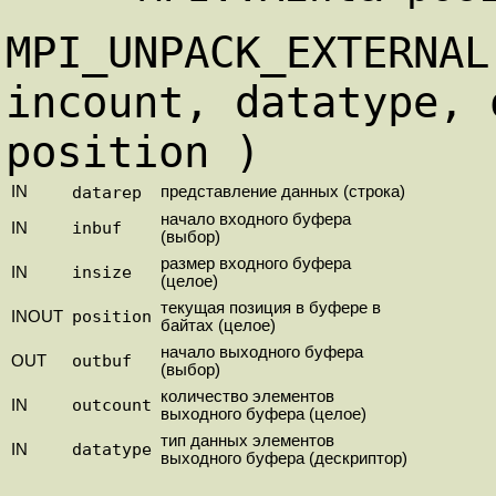
MPI_UNPACK_EXTERNAL
incount, datatype, 
position )
IN
datarep
представление данных (строка)
начало входного буфера
inbuf
IN
(выбор)
размер входного буфера
insize
IN
(целое)
текущая позиция в буфере в
position
INOUT
байтах (целое)
начало выходного буфера
outbuf
OUT
(выбор)
количество элементов
outcount
IN
выходного буфера (целое)
тип данных элементов
datatype
IN
выходного буфера (дескриптор)