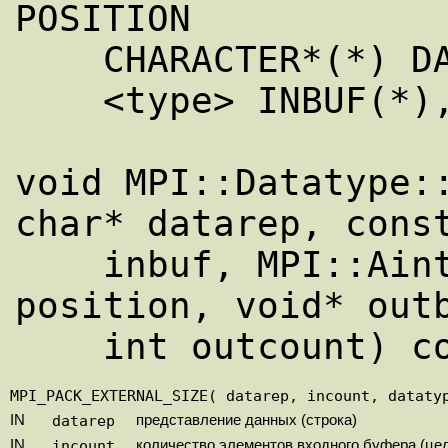
POSITION

    CHARACTER*(*) DATAREP

    <type> INBUF(*), OUTBUF(*)

void MPI::Datatype::
char* datarep, const
    inbuf, MPI::Aint insize, MPI::Aint& 
position, void* outb
MPI_PACK_EXTERNAL_SIZE( datarep, incount, dataty
IN
datarep
представление данных (строка)
IN
incount
количество элементов входного буфера (це