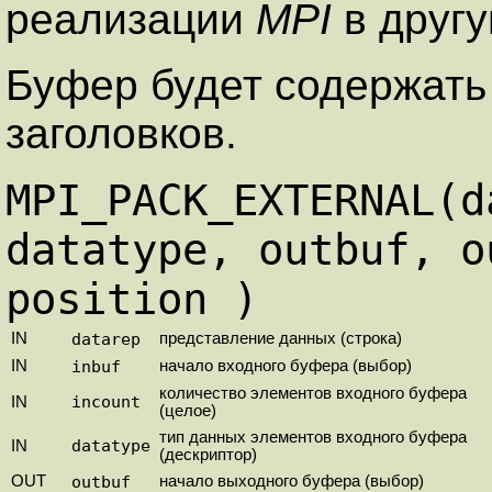
реализации
MPI
в другую
Буфер будет содержать
заголовков.
MPI_PACK_EXTERNAL(d
datatype, outbuf, o
position )
IN
datarep
представление данных (строка)
IN
inbuf
начало входного буфера (выбор)
количество элементов входного буфера
incount
IN
(целое)
тип данных элементов входного буфера
datatype
IN
(дескриптор)
OUT
outbuf
начало выходного буфера (выбор)