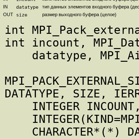
IN
datatype
тип данных элементов входного буфера (де
OUT
size
размер выходного буфера (целое)
int MPI_Pack_externa
int incount, MPI_Dat
    datatype, MPI_Aint *size)

MPI_PACK_EXTERNAL_SI
DATATYPE, SIZE, IERR
    INTEGER INCOUNT, DATATYPE, IERROR

    INTEGER(KIND=MPI_ADDRESS_KIND) SIZE

    CHARACTER*(*) DATAREP
