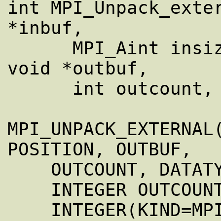
int MPI_Unpack_exter
*inbuf,

      MPI_Aint insize, MPI_Aint *position, 
void *outbuf,

      int outcount, MPI_Datatype datatype)

MPI_UNPACK_EXTERNAL(
POSITION, OUTBUF,

    OUTCOUNT, DATATYPE, IERROR)

    INTEGER OUTCOUNT, DATATYPE, IERROR

    INTEGER(KIND=MPI_ADDRESS_KIND) INSIZE, 