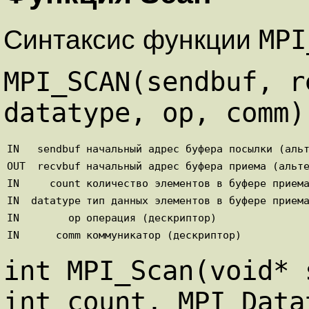
MP
Синтаксис функции
MPI_SCAN(sendbuf, r
datatype, op, comm)
IN
sendbuf
начальный адрес буфера посылки (аль
OUT
recvbuf
начальный адрес буфера приема (альт
IN
count
количество элементов в буфере прием
IN
datatype
тип данных элементов в буфере прием
IN
op
операция (дескриптор)
IN
comm
коммуникатор (дескриптор)
int MPI_Scan(void* 
int count, MPI_Data