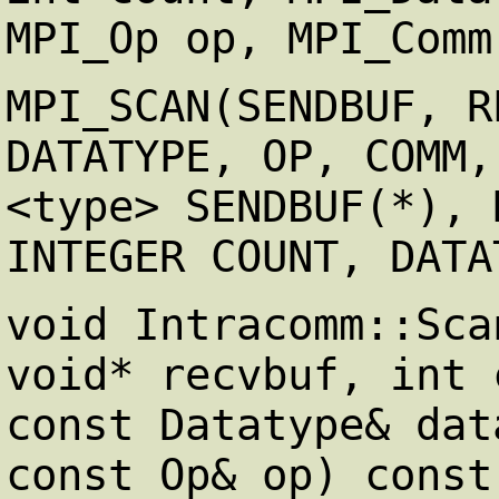
MPI_Op op, MPI_Comm
MPI_SCAN(SENDBUF, R
DATATYPE, OP, COMM,
<type> SENDBUF(*), 
INTEGER COUNT, DATA
void Intracomm::Sca
void* recvbuf, int 
const Datatype& dat
const Op& op) const