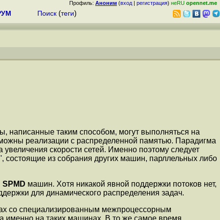
Профиль:
Аноним
(
вход
|
регистрация
)
неRU
opennet.me
РУМ
Поиск
(
теги
)
, написанные таким способом, могут выполняться на
возможны реализации с распределенной памятью. Парадигма
 увеличения скорости сетей. Именно поэтому следует
', состоящие из собрания других машин, парллельных либо
я
SPMD
машин. Хотя никакой явной поддержки потоков нет,
ддержки для динамического распределения задач.
рах со специализированным межпроцессорным
на именно на таких машинах. В то же самое время