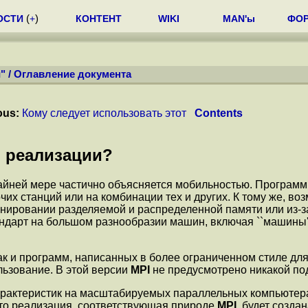
ОСТИ
(
+
)
КОНТЕНТ
WIKI
MAN'ы
ФО
"
/
Оглавление документа
ous:
Кому следует использовать этот
Contents
 реализации?
йней мере частично объясняется мобильностью. Программы
чих станций или на комбинации тех и других. К тому же, 
нировании разделяемой и распределенной памяти или из-за
андарт на большом разнообразии машин, включая ``машины'
ак и программ, написанных в более ограниченном стиле дл
льзование. В этой версии
MPI
не предусмотрено никакой по
арактеристик на масштабируемых параллельных компьюте
то реализация, соответствующая природе
MPI
, будет созда