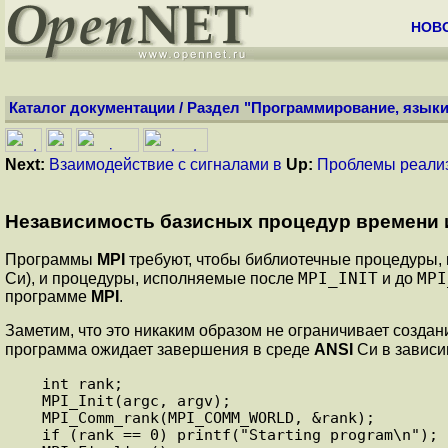
НОВ
Каталог документации
/
Раздел "Программирование, языки
Next:
Взаимодействие с сигналами в
Up:
Проблемы реали
Независимость базисных процедур времени 
Программы
MPI
требуют, чтобы библиотечные процедуры, 
MPI_INIT
MPI
Си), и процедуры, исполняемые после
и до
программе
MPI
.
Заметим, что это никаким образом не ограничивает созда
программа ожидает завершения в среде
ANSI
Си в зависи
   int rank;

   MPI_Init(argc, argv);

   MPI_Comm_rank(MPI_COMM_WORLD, &rank);

   if (rank == 0) printf("Starting program\n");
