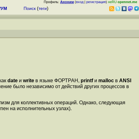
Профиль:
Аноним
(
вход
|
регистрация
)
неRU
opennet.me
РУМ
Поиск
(
теги
)
как
date
и
write
в языке ФОРТРАН,
printf
и
malloc
в
ANSI
ение было независимо от действий других процессов в
елизм для коллективных операций. Однако, следующая
пен на исполнительных узлах).