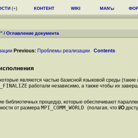
ОСТИ
(
+
)
КОНТЕНТ
WIKI
MAN'ы
ФО
"
/
Оглавление документа
зации
Previous:
Проблемы реализации
Contents
исполнения
которые являются частью базисной языковой среды (такие 
_FINALIZE
работали независимо, а также чтобы их заверш
ние библиотечных процедур, которые обеспечивают паралл
MPI_COMM_WORLD
мости от размера
(полагая, что
I/O
досту