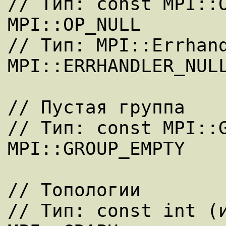
// Тип: const MPI::O
MPI::OP_NULL 

// Тип: MPI::Errhand
MPI::ERRHANDLER_NULL
// Пустая группа 

// Тип: const MPI::G
MPI::GROUP_EMPTY 

// Топологии 

// Тип: const int (и