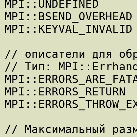
MPI::UNDEFINED

MPI::BSEND_OVERHEAD

MPI::KEYVAL_INVALID

// описатели для обр
// Тип: MPI::Errhand
MPI::ERRORS_ARE_FATA
MPI::ERRORS_RETURN

MPI::ERRORS_THROW_EX
// Максимальный разм