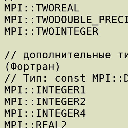
MPI::TWOREAL

MPI::TWODOUBLE_PRECI
MPI::TWOINTEGER

// дополнительные ти
(Фортран)

// Тип: const MPI::D
MPI::INTEGER1

MPI::INTEGER2

MPI::INTEGER4

MPI::REAL2
