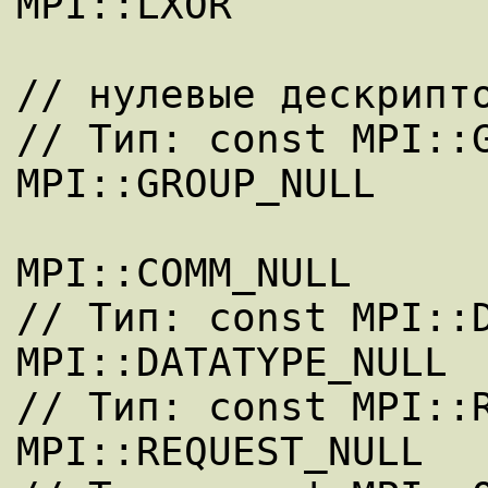
MPI::LXOR 

// нулевые дескрипто
// Тип: const MPI::G
MPI::GROUP_NULL 

MPI::COMM_NULL 

// Тип: const MPI::D
MPI::DATATYPE_NULL  
// Тип: const MPI::R
MPI::REQUEST_NULL 
