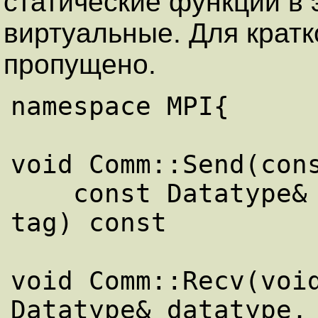
статические функции в
виртуальные. Для кратко
пропущено.
namespace MPI{

void Comm::Send(cons
    const Datatype& datatype, int dest, int 
tag) const

void Comm::Recv(void
Datatype& datatype,
