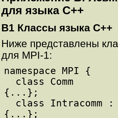
для языка С++
B1 Классы языка С++
Ниже представлены кла
для MPI-1:
namespace MPI {

  class Comm                             
{...};

  class Intracomm : public Comm          
{...};
