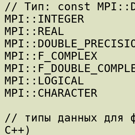
// Тип: const MPI::D
MPI::INTEGER

MPI::REAL

MPI::DOUBLE_PRECISIO
MPI::F_COMPLEX

MPI::F_DOUBLE_COMPLE
MPI::LOGICAL

MPI::CHARACTER

// типы данных для ф
C++)
