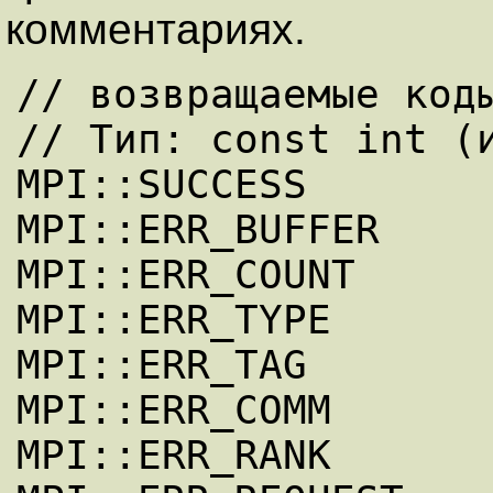
комментариях.
// возвращаемые коды
// Тип: const int (и
MPI::SUCCESS

MPI::ERR_BUFFER

MPI::ERR_COUNT

MPI::ERR_TYPE

MPI::ERR_TAG

MPI::ERR_COMM

MPI::ERR_RANK
