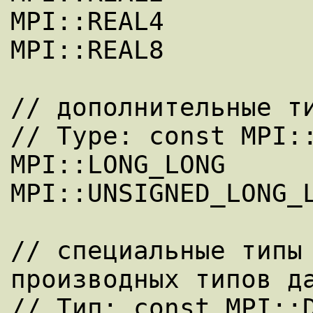
MPI::REAL4

MPI::REAL8

// дополнительные ти
// Type: const MPI::
MPI::LONG_LONG

MPI::UNSIGNED_LONG_L
// специальные типы 
производных типов да
// Тип: const MPI::D