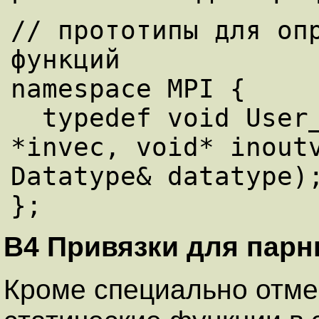
// прототипы для опр
функций

namespace MPI {

  typedef void User_function(const void 
*invec, void* inoutv
Datatype& datatype);
B4 Привязки для парн
Кроме специально отме