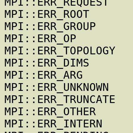
MPI::ERR_REQUEST

MPI::ERR_ROOT

MPI::ERR_GROUP

MPI::ERR_OP

MPI::ERR_TOPOLOGY

MPI::ERR_DIMS

MPI::ERR_ARG

MPI::ERR_UNKNOWN

MPI::ERR_TRUNCATE

MPI::ERR_OTHER

MPI::ERR_INTERN
