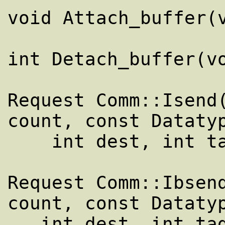
void Attach_buffer(v
int Detach_buffer(vo
Request Comm::Isend(
count, const Datatyp
    int dest, int tag) const

Request Comm::Ibsend
count, const Datatyp
   int dest, int tag) const
