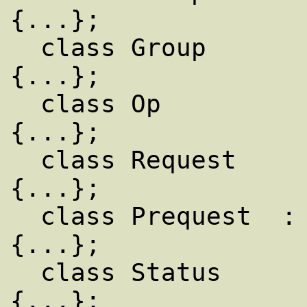
{...};

  class Group                            
{...};

  class Op                               
{...};

  class Request                          
{...};

  class Prequest  : public Request       
{...};

  class Status                           
{...};
