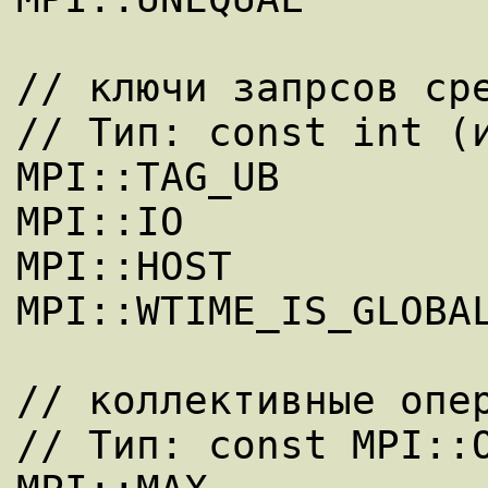
// ключи запрсов сре
// Тип: const int (и
MPI::TAG_UB 

MPI::IO 

MPI::HOST 

MPI::WTIME_IS_GLOBAL
// коллективные опер
// Тип: const MPI::O