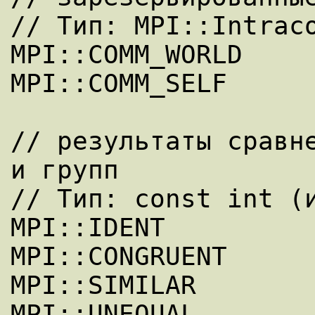
// Тип: MPI::Intraco
MPI::COMM_WORLD 

MPI::COMM_SELF 

// результаты сравне
и групп 

// Тип: const int (и
MPI::IDENT 

MPI::CONGRUENT 

MPI::SIMILAR 

MPI::UNEQUAL 
