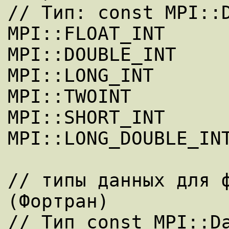
// Тип: const MPI::D
MPI::FLOAT_INT

MPI::DOUBLE_INT

MPI::LONG_INT

MPI::TWOINT

MPI::SHORT_INT

MPI::LONG_DOUBLE_INT
// типы данных для ф
(Фортран)

// Тип const MPI::Da