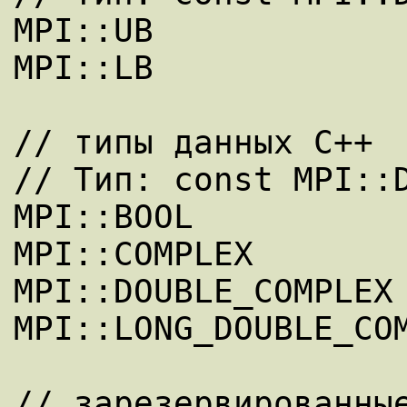
MPI::UB

MPI::LB

// типы данных C++

// Тип: const MPI::D
MPI::BOOL

MPI::COMPLEX

MPI::DOUBLE_COMPLEX

MPI::LONG_DOUBLE_COM
// зарезервированные