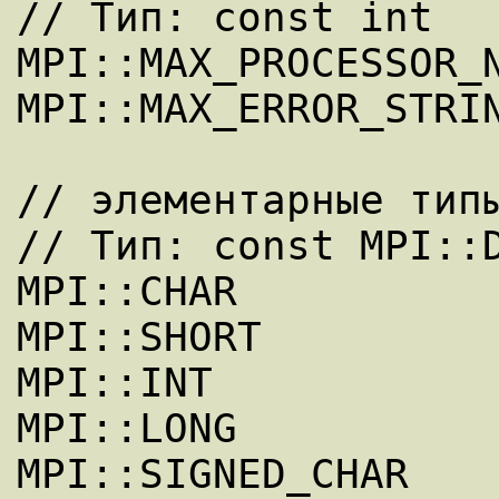
// Тип: const int

MPI::MAX_PROCESSOR_N
MPI::MAX_ERROR_STRIN
// элементарные типы
// Тип: const MPI::D
MPI::CHAR

MPI::SHORT

MPI::INT

MPI::LONG

MPI::SIGNED_CHAR
