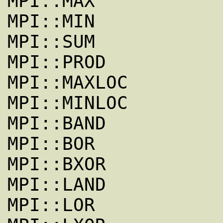
MPI::MAX 

MPI::MIN 

MPI::SUM 

MPI::PROD 

MPI::MAXLOC 

MPI::MINLOC

MPI::BAND 

MPI::BOR 

MPI::BXOR 

MPI::LAND 

MPI::LOR 
