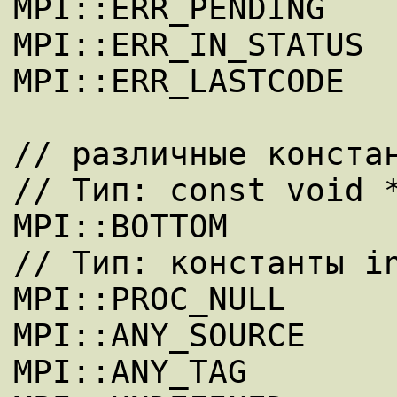
MPI::ERR_PENDING

MPI::ERR_IN_STATUS

MPI::ERR_LASTCODE

// различные констан
// Тип: const void *
MPI::BOTTOM

// Тип: константы in
MPI::PROC_NULL

MPI::ANY_SOURCE

MPI::ANY_TAG
