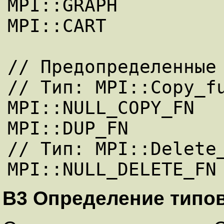
MPI::GRAPH 

MPI::CART 

// Предопределенные 
// Тип: MPI::Copy_fu
MPI::NULL_COPY_FN 

MPI::DUP_FN 

// Тип: MPI::Delete_
B3 Определение типо