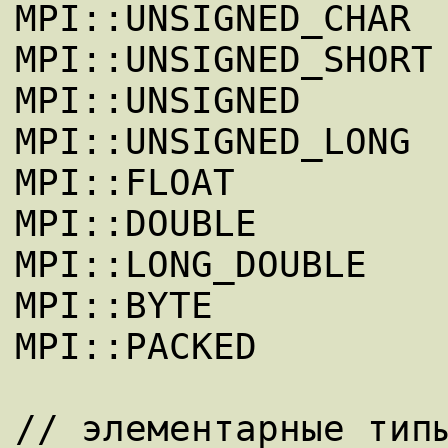
MPI::UNSIGNED_CHAR

MPI::UNSIGNED_SHORT

MPI::UNSIGNED

MPI::UNSIGNED_LONG

MPI::FLOAT

MPI::DOUBLE

MPI::LONG_DOUBLE

MPI::BYTE

MPI::PACKED

// элементарные типы