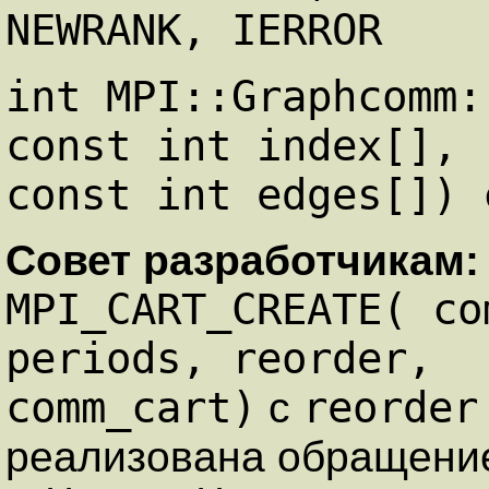
NEWRANK, IERROR
int MPI::Graphcomm:
const int index[],
const int edges[]) 
Совет разработчикам
MPI_CART_CREATE( co
periods, reorder,
comm_cart)
reorder
с
реализована обращени