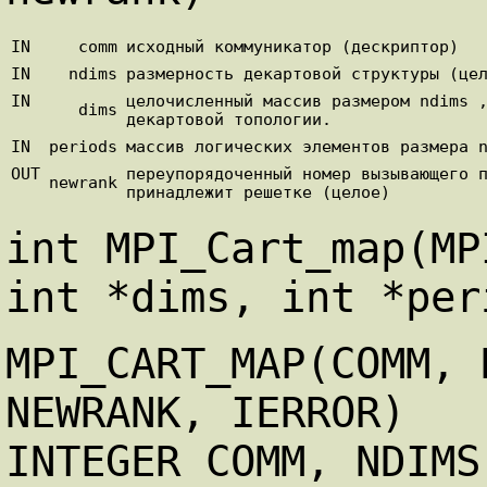
IN
comm
исходный коммуникатор (дескриптор)
IN
ndims
размерность декартовой структуры (це
IN
целочисленный массив размером ndims 
dims
декартовой топологии.
IN
periods
массив логических элементов размера 
OUT
переупорядоченный номер вызывающего 
newrank
принадлежит решетке (целое)
int MPI_Cart_map(MP
int *dims, int *per
MPI_CART_MAP(COMM, 
NEWRANK, IERROR)
INTEGER COMM, NDIMS