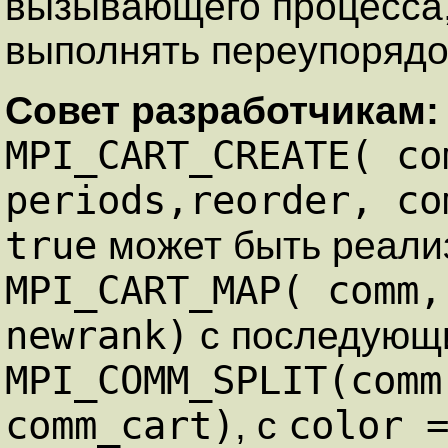
вызывающего процесса, 
выполнять переупорядо
Совет разработчикам
MPI_CART_CREATE( co
periods,reorder, co
true
может быть реали
MPI_CART_MAP( comm,
newrank)
с последующ
MPI_COMM_SPLIT(comm
comm_cart)
color 
, с