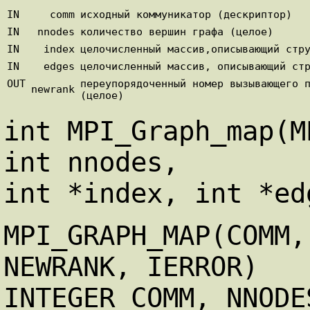
IN
comm
исходный коммуникатор (дескриптор)
IN
nnodes
количество вершин графа (целое)
IN
index
целочисленный массив,описывающий стр
IN
edges
целочисленный массив, описывающий ст
OUT
переупорядоченный номер вызывающего 
newrank
(целое)
int MPI_Graph_map(M
int nnodes,
int *index, int *ed
MPI_GRAPH_MAP(COMM,
NEWRANK, IERROR)
INTEGER COMM, NNODE