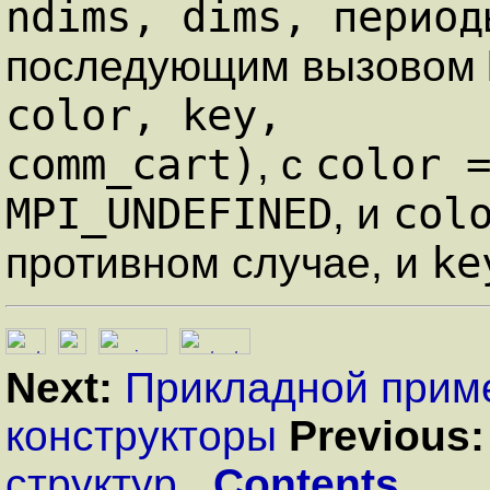
ndims, dims, период
последующим вызовом
color, key,
comm_cart)
color 
, с
MPI_UNDEFINED
col
, и
ke
противном случае, и
Next:
Прикладной прим
конструкторы
Previous:
структур
Contents