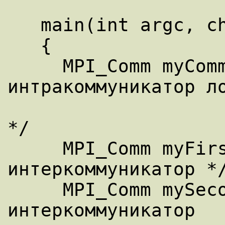
   main(int argc, char **argv)

   {

     MPI_Comm myComm;       /* 
интракоммуникатор ло
                         
*/

     MPI_Comm myFirstComm;  /* 
интеркоммуникатор */
     MPI_Comm mySecondComm; /* второй 
интеркоммуникатор
