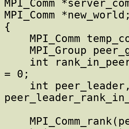
MPI_Comm *server_com
MPI_Comm *new_world;
{ 

    MPI_Comm temp_comm, lone_comm;

    MPI_Group peer_group, temp_group; 

    int rank_in_peer_comm, size, color, key 
= 0; 

    int peer_leader, 
peer_leader_rank_in_
    MPI_Comm_rank(peer_comm, 