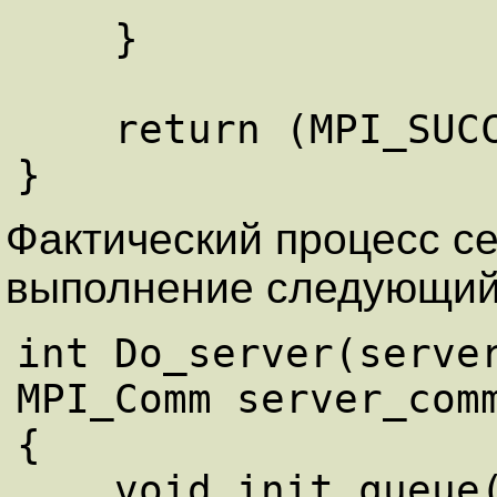
    } 

    return (MPI_SUCCESS); 

Фактический процесс с
выполнение следующий
int Do_server(server
MPI_Comm server_comm
{ 

    void init_queue(); 
