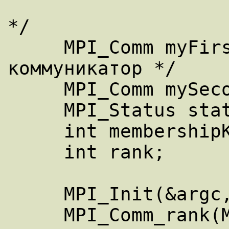
                         
*/ 

     MPI_Comm myFirstComm; /* интер-
коммуникатор */ 

     MPI_Comm mySecondComm; 

     MPI_Status status; 

     int membershipKey; 

     int rank; 

     MPI_Init(&argc, &argv); 

     MPI_Comm_rank(MPI_COMM_WORLD, &rank); 
