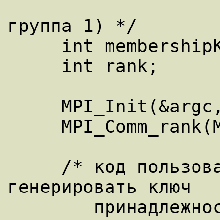
                        
группа 1) */

     int membershipKey;

     int rank;

     MPI_Init(&argc, &argv);

     MPI_Comm_rank(MPI_COMM_WORLD, &rank);

     /* код пользователя обязан 
генерировать ключ

        принадлежности в диапазоне [0, 1, 