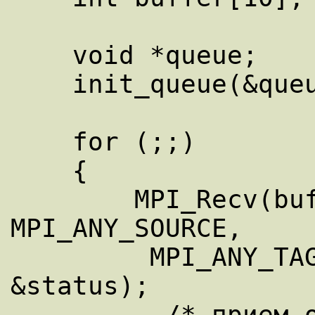
    void *queue;

    init_queue(&queue); 

    for (;;) 

    { 

        MPI_Recv(buffer, count, MPI_INT, 
MPI_ANY_SOURCE,

         MPI_ANY_TAG, server_comm, 
&status);

          /* прием от любого клиента */ 
