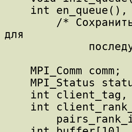
    int en_queue(), de_queue();

        /* Сохранить триплеты целых чисел 
для

             последующего cравнения */ 

    MPI_Comm comm; 

    MPI_Status status; 

    int client_tag, client_source; 

    int client_rank_in_new_world,

        pairs_rank_in_new_world; 

    int buffer[10], count = 1; 
