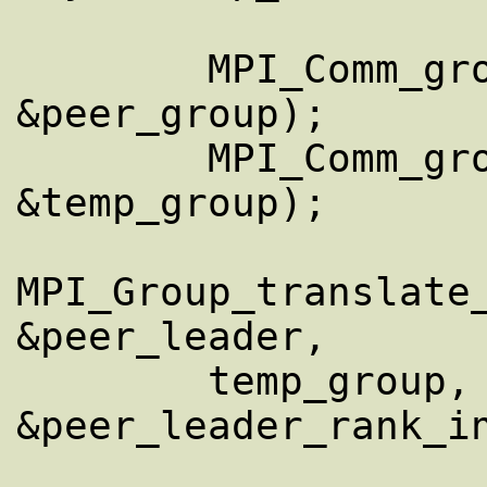
        MPI_Comm_group(peer_comm, 
&peer_group); 

        MPI_Comm_group(temp_comm, 
&temp_group); 

MPI_Group_translate_
&peer_leader, 

        temp_group, 
&peer_leader_rank_in