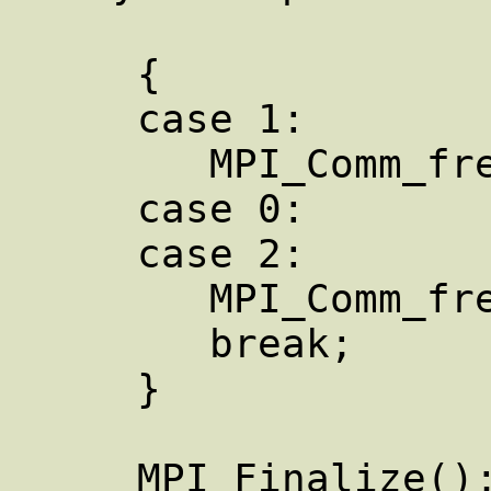
                      
     { 

     case 1: 

        MPI_Comm_free(&mySecondComm); 

     case 0: 

     case 2: 

        MPI_Comm_free(&myFirstComm); 

        break; 

     } 

     MPI_Finalize(); 
