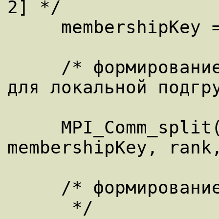
2] */

     membershipKey = rank % 3;

     /* формирование интра-коммуникатора 
для локальной подгру
     MPI_Comm_split(MPI_COMM_WORLD, 
membershipKey, rank,
     /* формирование интер-коммуникаторов

      */
