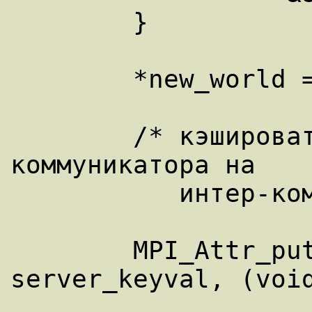
        } 

        *new_world = temp_comm; 

        /* кэшировать дескриптор интра-
коммуникатора на 

           интер-коммуникаторе: */ 

        MPI_Attr_put(server_comm, 
server_keyval, (void
                          (*new