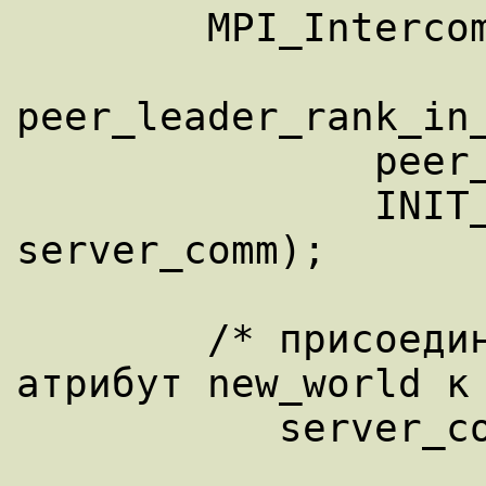
        MPI_Intercomm_create(temp_comm,

peer_leader_rank_in_
               peer_comm, rank_of_server, 

               INIT_SERVER_TAG_1, 
server_comm); 

        /* присоединяется коммуникационный 
атрибут new_world к

           server_comm: */
