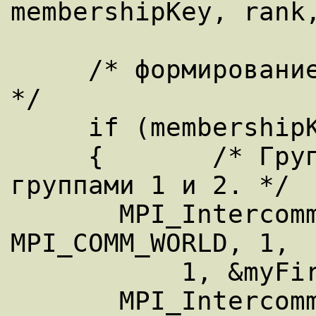
membershipKey, rank,
     /* формирование интер-коммуникаторов. 
*/ 

     if (membershipKey == 0) 

     {       /* Группа 0 связывается с 
группами 1 и 2. */ 

       MPI_Intercomm_create(myComm, 0, 
MPI_COMM_WORLD, 1, 

           1, &myFirstComm); 

       MPI_Intercomm_create(myComm, 0, 