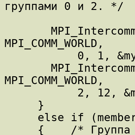
группами 0 и 2. */ 

       MPI_Intercomm_create(myComm, 0, 
MPI_COMM_WORLD,

           0, 1, &myFirstComm); 

       MPI_Intercomm_create(myComm, 0, 
MPI_COMM_WORLD,

           2, 12, &mySecondComm); 

     } 

     else if (membershipKey == 2) 

     {    /* Группа 2 связывается с группой 