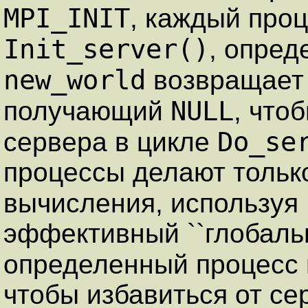
MPI_INIT
, каждый про
Init_server()
, опред
new_world
возвращае
NULL
получающий
, что
Do_se
сервера в цикле
процессы делают тольк
вычисления, используя
эффективный ``глобаль
определенный процесс
чтобы избавиться от се