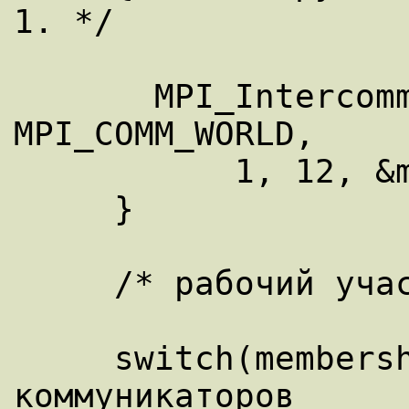
1. */ 

       MPI_Intercomm_create(myComm, 0, 
MPI_COMM_WORLD,

           1, 12, &myFirstComm); 

     } 

     /* рабочий участок ... */ 

     switch(membershipKey) /* удаление 
коммуникаторов
