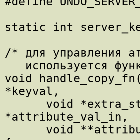
#define UNDO_SERVER_
static int server_ke
/* для управления ат
   используется функция копирования: */ 

void handle_copy_fn(
*keyval,

      void *extra_state, void 
*attribute_val_in,

      void **attribute_val_out, int *flag) 
