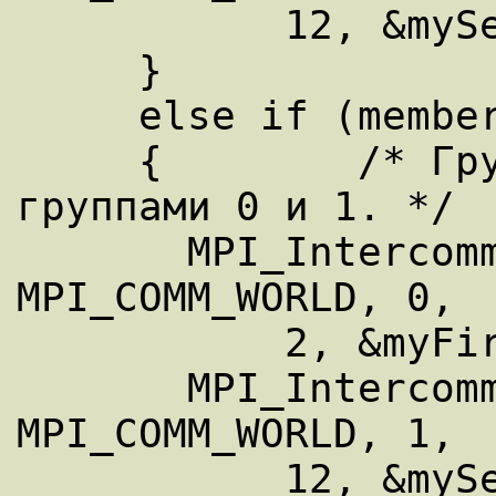
           12, &mySecondComm); 

     } 

     else if (membershipKey == 2) 

     {        /* Группа 1 связывается с 
группами 0 и 1. */ 

       MPI_Intercomm_create(myComm, 0, 
MPI_COMM_WORLD, 0, 

           2, &myFirstComm);

       MPI_Intercomm_create(myComm, 0, 
MPI_COMM_WORLD, 1, 

           12, &mySecondComm); 
