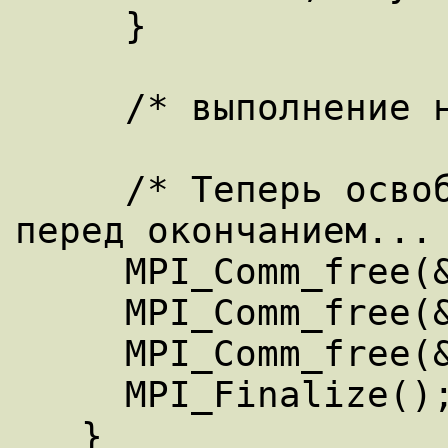
     } 

     /* выполнение некоторой работы ... */ 

     /* Теперь освобождаем коммуникаторы 
перед окончанием... 
     MPI_Comm_free(&myFirstComm); 

     MPI_Comm_free(&mySecondComm); 

     MPI_Comm_free(&myComm); 

     MPI_Finalize(); 
