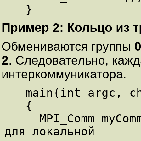
Пример 2: Кольцо из т
Обмениваются группы
2
. Следовательно, кажд
интеркоммуникатора.
   main(int argc, char **argv)

   {

     MPI_Comm myComm; /* интра-коммуникатор 
для локальной 
