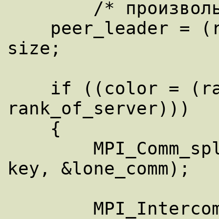
        /* произвольный выбор */

    peer_leader = (rank_of_server + 1) % 
size;

    if ((color = (rank_in_peer_comm == 
rank_of_server))) 

    { 

        MPI_Comm_split(peer_comm, color, 
key, &lone_comm); 

        MPI_Intercomm_create(lone_comm, 0, 