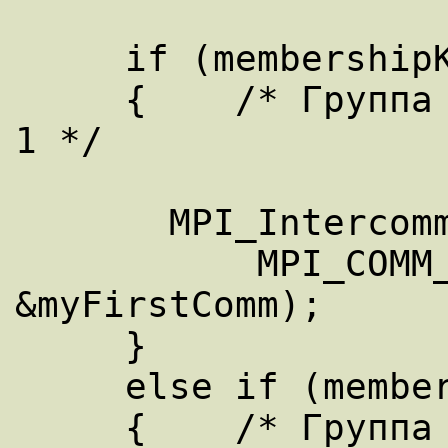
     if (membershipKey == 0)

     {    /* Группа 0 связывается с группой 
1 */

       MPI_Intercomm_create(myComm, 0,

           MPI_COMM_WORLD, 1, 1, 
&myFirstComm);

     }

     else if (membershipKey == 1)

     {    /* Группа 1 связывается с 