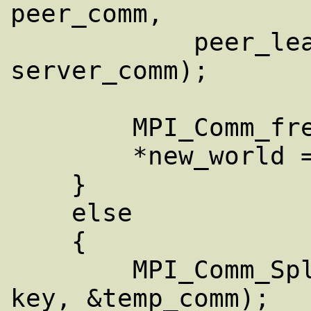
peer_comm,

            peer_leader, INIT_SERVER_TAG_1, 
server_comm); 

        MPI_Comm_free(&lone_comm); 

        *new_world = MPI_COMM_NULL; 

    } 

    else 

    { 

        MPI_Comm_Split(peer_comm, color, 
key, &temp_comm); 
