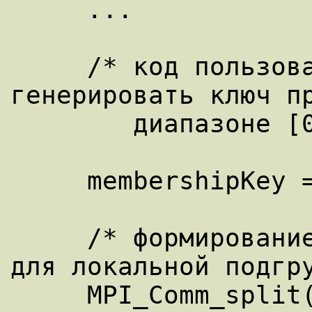
     ... 

     /* код пользователя должен 
генерировать ключ пр
        диапазоне [0, 1, 2] */ 

     membershipKey = rank % 3; 

     /* формирование интра-коммуникатора 
для локальной подгру
     MPI_Comm_split(MPI_COMM_WORLD, 