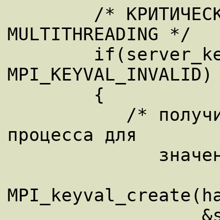
        /* КРИТИЧЕСКАЯ СЕКЦИЯ ДЛЯ 
MULTITHREADING */ 

        if(server_keyval == 
MPI_KEYVAL_INVALID) 
        { 

           /* получить локальное имя 
процесса для

              значения ключа сервера  */ 

MPI_keyval_create(ha
                  &server_keyval, NULL); 
