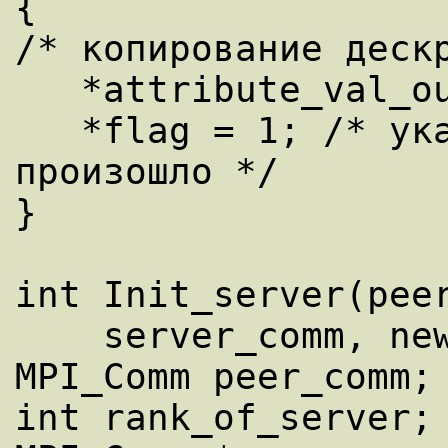
{ 

/* копирование дескр
   *attribute_val_out = attribute_val_in; 

   *flag = 1; /* указывает, что копирование 
произошло */ 

} 

int Init_server(peer
    server_comm, new_world) 

MPI_Comm peer_comm; 
int rank_of_server; 