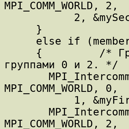
MPI_COMM_WORLD, 2, 

           2, &mySecondComm); 

     } 

     else if (membershipKey == 1) 

     {         /* Группа 1 связывается с 
группами 0 и 2. */ 

       MPI_Intercomm_create(myComm, 0, 
MPI_COMM_WORLD, 0, 

           1, &myFirstComm); 

       MPI_Intercomm_create(myComm, 0, 
MPI_COMM_WORLD, 2, 
